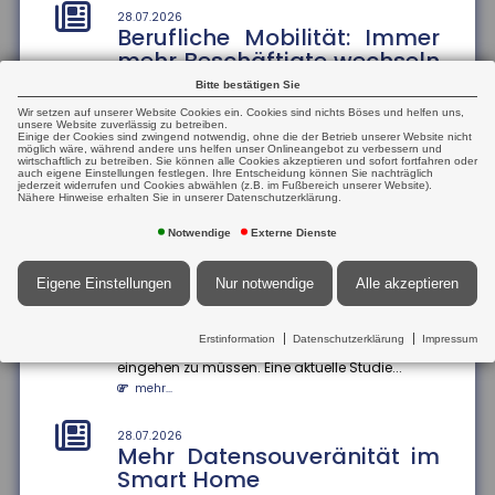
aus
28.07.2026
Berufliche Mobilität: Immer
Die Höhe der Renten aus der gesetzlichen
mehr Beschäftigte wechseln
Rentenversicherung verteile sich von kleinen Renten
den Beruf
bis hin zu sehr hohen Rente...
Bitte bestätigen Sie
mehr...
Der Anteil der Beschäftigten, die innerhalb eines
Wir setzen auf unserer Website Cookies ein. Cookies sind nichts Böses und helfen uns,
Jahres ihren Beruf wechseln, ist zwischen 2013
unsere Website zuverlässig zu betreiben.
Einige der Cookies sind zwingend notwendig, ohne die der Betrieb unserer Website nicht
und 2024 um 13 Prozentp...
möglich wäre, während andere uns helfen unser Onlineangebot zu verbessern und
25.07.2026
wirtschaftlich zu betreiben. Sie können alle Cookies akzeptieren und sofort fortfahren oder
Mehrheit der Azubis zufrieden
mehr...
auch eigene Einstellungen festlegen. Ihre Entscheidung können Sie nachträglich
jederzeit widerrufen und Cookies abwählen (z.B. im Fußbereich unserer Website).
90 Prozent der befragten Auszubildenden sind mit
Nähere Hinweise erhalten Sie in unserer Datenschutzerklärung.
ihrem Job zufrieden. Das ergab eine aktuelle Studie
28.07.2026
Geschlechterspezifische
der Bertelsmann S...
Notwendige
Externe Dienste
Mobilität: Wie Umzüge
mehr...
Karrierechancen
Eigene Einstellungen
Nur notwendige
Alle akzeptieren
beeinflussen
25.07.2026
Informationsaustausch über
Paare, die umziehen, stehen oft vor der
Finanzkonten
Erstinformation
Datenschutzerklärung
Impressum
Herausforderung, berufliche Kompromisse
eingehen zu müssen. Eine aktuelle Studie...
Der internationale Informationsaustausch über
Finanzkonten soll ausgeweitet werden. Dazu hat die
mehr...
Bundesregierung einen...
mehr...
28.07.2026
Mehr Datensouveränität im
Smart Home
25.07.2026