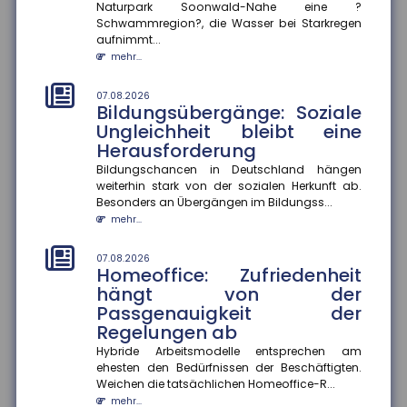
Naturpark Soonwald-Nahe eine ?
07.08.2026
Schwammregion?, die Wasser bei Starkregen
Selbstgeschenke: Deutsche
aufnimmt...
geben fast 2.000 Euro pro Jahr
mehr...
für sich selbst aus
Im Schnitt wenden Menschen in Deutschland jährlich
07.08.2026
rund 1.993 Euro für Selbstgeschenke auf. Besonders
Bildungsübergänge: Soziale
beliebt sind Kleid...
Ungleichheit bleibt eine
mehr...
Herausforderung
Bildungschancen in Deutschland hängen
04.08.2026
weiterhin stark von der sozialen Herkunft ab.
Digitalisierung und
Besonders an Übergängen im Bildungss...
Flexibilisierung im
mehr...
Führerscheinerwerb
Die Bundesregierung plant eine Reform der
07.08.2026
Fahrschulausbildung. Der Gesetzentwurf dazu sieht
Homeoffice: Zufriedenheit
vor, die Präsenzpflicht für...
hängt von der
mehr...
Passgenauigkeit der
Regelungen ab
04.08.2026
Ausbildungsvergütungen
Hybride Arbeitsmodelle entsprechen am
ehesten den Bedürfnissen der Beschäftigten.
bundesweit gestiegen
Weichen die tatsächlichen Homeoffice-R...
Die tarifvertraglichen Ausbildungsvergütungen sind
mehr...