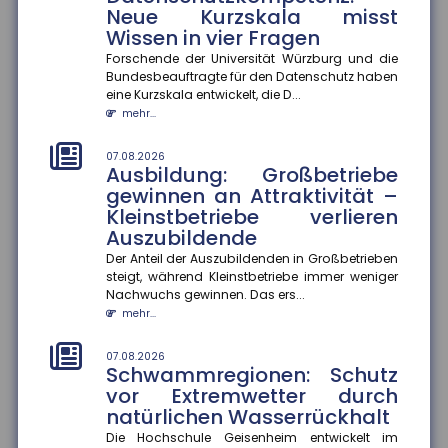
Die Hochschule Geisenheim entwickelt im Naturpark
Neue Kurzskala misst
Soonwald-Nahe eine ?Schwammregion?, die
Wissen in vier Fragen
Wasser bei Starkregen aufnimmt...
Forschende der Universität Würzburg und die
mehr...
Bundesbeauftragte für den Datenschutz haben
eine Kurzskala entwickelt, die D...
07.08.2026
mehr...
Bildungsübergänge: Soziale
Ungleichheit bleibt eine
07.08.2026
Herausforderung
Ausbildung: Großbetriebe
Bildungschancen in Deutschland hängen weiterhin
gewinnen an Attraktivität –
stark von der sozialen Herkunft ab. Besonders an
Kleinstbetriebe verlieren
Übergängen im Bildungss...
Auszubildende
mehr...
Der Anteil der Auszubildenden in Großbetrieben
steigt, während Kleinstbetriebe immer weniger
07.08.2026
Nachwuchs gewinnen. Das ers...
Homeoffice: Zufriedenheit
mehr...
hängt von der Passgenauigkeit
der Regelungen ab
07.08.2026
Hybride Arbeitsmodelle entsprechen am ehesten den
Schwammregionen: Schutz
Bedürfnissen der Beschäftigten. Weichen die
vor Extremwetter durch
tatsächlichen Homeoffice-R...
natürlichen Wasserrückhalt
mehr...
Die Hochschule Geisenheim entwickelt im