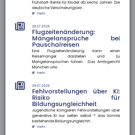
Frühstart-Rente für Kinder ab sechs Jahren. Die
Herausforderung, berufliche Kompromisse eingehen
deutsche Versicherungswir...
zu müssen. Eine aktuelle Studie...
mehr...
mehr...
28.07.2026
28.07.2026
Flugzeitenänderung:
Mehr Datensouveränität im
Mängelansprüche bei
Smart Home
Pauschalreisen
Verbraucher sollen künftig selbst entscheiden
können, welche Daten aus ihrem Smart Home sie
Eine Flugzeitenänderung kann einen
teilen. Im Rahmen des Proj...
Reisemangel darstellen und zu
Mängelansprüchen führen. Das Amtsgericht
mehr...
München urte...
mehr...
25.07.2026
Gesetzentwurf zur
Frühstartrente
28.07.2026
Fehlvorstellungen über KI:
Der Gesetzentwurf zur Frühstartrente nimmt Formen
Risiko für
an. Demnach sollen für jedes Kind vom sechsten bis
Bildungsungleichheit
zum 18. Lebensjahr...
mehr...
Jugendliche korrigieren Fehlvorstellungen über
generative KI nur selten selbst ? das könnte
bestehende Bildungsungleichh...
25.07.2026
Anzahl der Versicherungsjahre
mehr...
sagt wenig über die Rentenhöhe