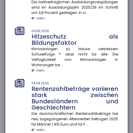
Investitionen bleiben zurück
Die tarifvertraglichen Ausbildungsvergütungen
sind im Ausbildungsjahr 2025/26 im Schnitt
Die wirtschaftliche Situation kleiner und mittlerer
um 3,9 Prozent gestiegen. In vi...
Unternehmen hat sich im zweiten Quartal 2026
mehr...
deutlich verbessert. In...
mehr...
04.08.2026
Hitzeschutz als
04.08.2026
Bildungsfaktor
Kommunale Wärmeplanung:
Die Hälfte der Bevölkerung lebt
Klimaanlagen zu Hause verbessern
Schulerfolge ? aber nicht für alle. Die
in Gemeinden mit
Verfügbarkeit von Klimaanlagen in
abgeschlossenem Konzept
Wohnungen be...
Die kommunale Wärmeplanung schreitet in
mehr...
Deutschland voran. Zum 30. Juni 2026 haben 2.836
Gemeinden ihre Pläne abgeschlos...
04.08.2026
mehr...
Rentenzahlbeträge variieren
stark zwischen
01.08.2026
Bundesländern und
Passagierrechte auf Reisen
Geschlechtern
Verspätungen, ausgefallene Flüge oder verpasste
Die durchschnittlichen Rentenzahlbeträge bei
Anschlussverbindungen können den Sommerurlaub
neu zugegangenen Altersrenten betrugen 2025
schnell zum Albtraum mache...
für Männer 1.415 Euro und für F...
mehr...
mehr...