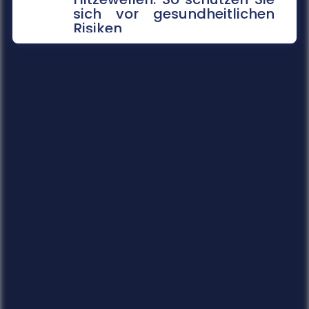
sich vor gesundheitlichen
Risiken
Extreme Temperaturen belasten den Körper
stark und können im schlimmsten Fall tödlich
enden. Das Robert Koch-Institut sc...
mehr...
14.07.2026
Gefahrenkarten in Echtzeit
Fünf Jahre nach der Flutkatastrophe im Ahrtal
arbeitet die Universität Siegen an einem
digitalen Werkzeug, das Städte un...
mehr...
14.07.2026
Soziale Medien in den Ferien
Die Sommerferien bieten Jugendlichen die
Chance, abzuschalten und neue Energie zu
tanken. Doch statt im Badesee zu entsp...
mehr...