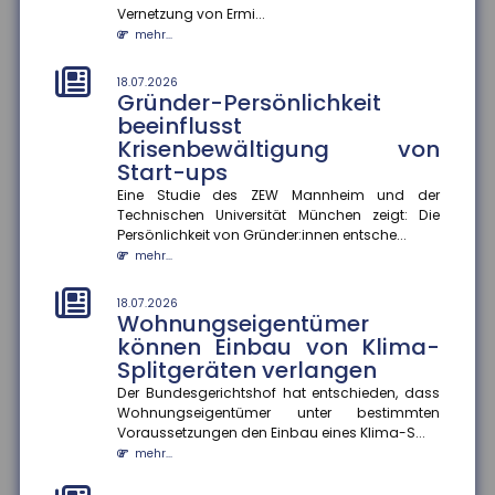
Vernetzung von Ermi...
mehr...
mehr...
14.07.2026
Fünf Jahre nach der Ahrtalflut:
18.07.2026
Gründer-Persönlichkeit
Versicherer fordern mehr
beeinflusst
Tempo bei Prävention und
Krisenbewältigung von
Klimafolgenanpassung
Start-ups
Fünf Jahre nach der verheerenden Flutkatastrophe im
Ahrtal warnt der Gesamtverband der Deutschen
Eine Studie des ZEW Mannheim und der
Versicherer (GDV) davor...
Technischen Universität München zeigt: Die
Persönlichkeit von Gründer:innen entsche...
mehr...
mehr...
14.07.2026
Erwerbstätigkeit im Ruhestand
18.07.2026
Wohnungseigentümer
Eine aktuelle Studie zeigt, dass höhere
können Einbau von Klima-
Renteneinkommen die Erwerbstätigkeit im Ruhestand
Splitgeräten verlangen
moderat senken. Ein zusätzlic...
mehr...
Der Bundesgerichtshof hat entschieden, dass
Wohnungseigentümer unter bestimmten
Voraussetzungen den Einbau eines Klima-S...
14.07.2026
Hitzewellen: So schützen Sie sich
mehr...
vor gesundheitlichen Risiken