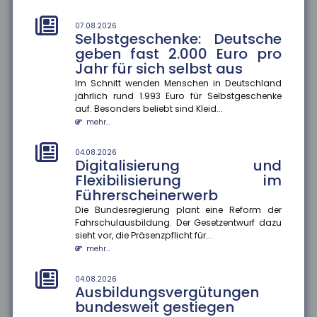
im Ausbildungsjahr 2025/26 im Schnitt um 3,9
Prozent gestiegen. In vi...
07.08.2026
mehr...
Selbstgeschenke: Deutsche
geben fast 2.000 Euro pro
04.08.2026
Jahr für sich selbst aus
Hitzeschutz als Bildungsfaktor
Im Schnitt wenden Menschen in Deutschland
Klimaanlagen zu Hause verbessern Schulerfolge ?
jährlich rund 1.993 Euro für Selbstgeschenke
aber nicht für alle. Die Verfügbarkeit von
auf. Besonders beliebt sind Kleid...
Klimaanlagen in Wohnungen be...
mehr...
mehr...
04.08.2026
04.08.2026
Digitalisierung und
Rentenzahlbeträge variieren
Flexibilisierung im
stark zwischen Bundesländern
Führerscheinerwerb
und Geschlechtern
Die Bundesregierung plant eine Reform der
Die durchschnittlichen Rentenzahlbeträge bei neu
Fahrschulausbildung. Der Gesetzentwurf dazu
zugegangenen Altersrenten betrugen 2025 für
sieht vor, die Präsenzpflicht für...
Männer 1.415 Euro und für F...
mehr...
mehr...
04.08.2026
04.08.2026
Ausbildungsvergütungen
Wirtschaftliche Lage der KMU:
bundesweit gestiegen
Umsatz und Gewinn steigen,