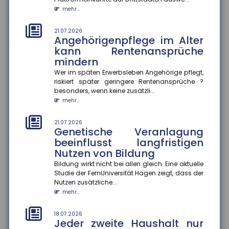
Finanzkriminalität
mehr...
Im Mittelpunkt des Aktionsplans zur Bekämpfung von
Steuer- und Finanzkriminalität stehen die bessere
Vernetzung von Ermi...
21.07.2026
Angehörigenpflege im Alter
mehr...
kann Rentenansprüche
mindern
18.07.2026
Gründer-Persönlichkeit
Wer im späten Erwerbsleben Angehörige pflegt,
beeinflusst Krisenbewältigung
riskiert später geringere Rentenansprüche ?
von Start-ups
besonders, wenn keine zusätzli...
mehr...
Eine Studie des ZEW Mannheim und der Technischen
Universität München zeigt: Die Persönlichkeit von
Gründer:innen entsche...
21.07.2026
Genetische Veranlagung
mehr...
beeinflusst langfristigen
Nutzen von Bildung
18.07.2026
Wohnungseigentümer können
Bildung wirkt nicht bei allen gleich. Eine aktuelle
Einbau von Klima-Splitgeräten
Studie der FernUniversität Hagen zeigt, dass der
verlangen
Nutzen zusätzliche...
mehr...
Der Bundesgerichtshof hat entschieden, dass
Wohnungseigentümer unter bestimmten
Voraussetzungen den Einbau eines Klima-S...
18.07.2026
Jeder zweite Haushalt nur
mehr...