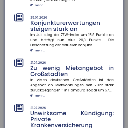
Steuerhinterziehung
bekämpfen
mehr...
Die Bundesregierung will den automatischen
Informationsaustausch über digitale
25.07.2026
Konjunkturerwartungen
Plattformeinkünfte auf Drittstaaten auswe...
steigen stark an
mehr...
Im Juli stieg der ZEW-Index um 15,8 Punkte an
und beträgt nun plus 26,3 Punkte. Die
21.07.2026
Angehörigenpflege im Alter
Einschätzung der aktuellen konjunk...
kann Rentenansprüche
mehr...
mindern
21.07.2026
Wer im späten Erwerbsleben Angehörige pflegt,
Zu wenig Mietangebot in
riskiert später geringere Rentenansprüche ?
Großstädten
besonders, wenn keine zusätzli...
mehr...
In vielen deutschen Großstädten ist das
Angebot an Mietwohnungen seit 2022 stark
zurückgegangen ? in Hamburg sogar um 57...
21.07.2026
Genetische Veranlagung
mehr...
beeinflusst langfristigen Nutzen
von Bildung
21.07.2026
Unwirksame Kündigung:
Bildung wirkt nicht bei allen gleich. Eine aktuelle
Private
Studie der FernUniversität Hagen zeigt, dass der
Krankenversicherung
Nutzen zusätzliche...