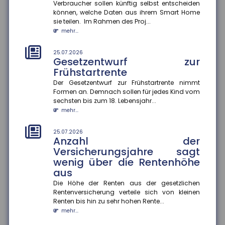
Prioritäten beim
Verbraucher sollen künftig selbst entscheiden
Versicherungsschutz setzen
können, welche Daten aus ihrem Smart Home
und regelmäßig prüfen
sie teilen. Im Rahmen des Proj...
mehr...
Ein Privathaushalt gibt im Schnitt 1.788 Euro pro Jahr
für Versicherungen aus ? ohne Lebens-, Renten-,
private Pflege- o...
25.07.2026
Gesetzentwurf zur
mehr...
Frühstartrente
25.07.2026
Der Gesetzentwurf zur Frühstartrente nimmt
Konjunkturerwartungen steigen
Formen an. Demnach sollen für jedes Kind vom
stark an
sechsten bis zum 18. Lebensjahr...
mehr...
Im Juli stieg der ZEW-Index um 15,8 Punkte an und
beträgt nun plus 26,3 Punkte. Die Einschätzung der
aktuellen konjunk...
25.07.2026
Anzahl der
mehr...
Versicherungsjahre sagt
wenig über die Rentenhöhe
21.07.2026
Zu wenig Mietangebot in
aus
Großstädten
Die Höhe der Renten aus der gesetzlichen
In vielen deutschen Großstädten ist das Angebot an
Rentenversicherung verteile sich von kleinen
Mietwohnungen seit 2022 stark zurückgegangen ? in
Renten bis hin zu sehr hohen Rente...
Hamburg sogar um 57...
mehr...
mehr...