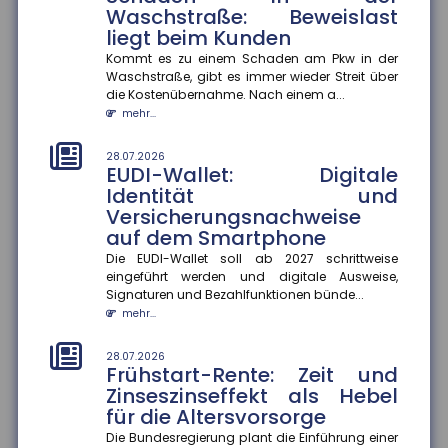
Waschstraße: Beweislast
28.07.2026
liegt beim Kunden
Fehlvorstellungen über KI: Risiko
für Bildungsungleichheit
Kommt es zu einem Schaden am Pkw in der
Waschstraße, gibt es immer wieder Streit über
Jugendliche korrigieren Fehlvorstellungen über
die Kostenübernahme. Nach einem a...
generative KI nur selten selbst ? das könnte
mehr...
bestehende Bildungsungleichh...
mehr...
28.07.2026
EUDI-Wallet: Digitale
28.07.2026
Identität und
Berufliche Mobilität: Immer
Versicherungsnachweise
mehr Beschäftigte wechseln
auf dem Smartphone
den Beruf
Die EUDI-Wallet soll ab 2027 schrittweise
Der Anteil der Beschäftigten, die innerhalb eines
eingeführt werden und digitale Ausweise,
Jahres ihren Beruf wechseln, ist zwischen 2013 und
Signaturen und Bezahlfunktionen bünde...
2024 um 13 Prozentp...
mehr...
mehr...
28.07.2026
28.07.2026
Frühstart-Rente: Zeit und
Geschlechterspezifische
Zinseszinseffekt als Hebel
Mobilität: Wie Umzüge
für die Altersvorsorge
Karrierechancen beeinflussen
Die Bundesregierung plant die Einführung einer
Paare, die umziehen, stehen oft vor der