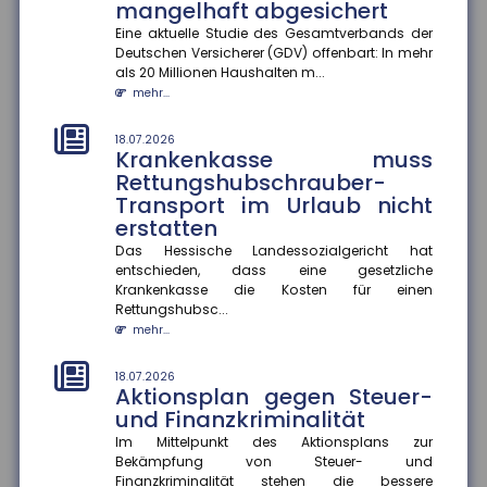
mangelhaft abgesichert
18.07.2026
Eine aktuelle Studie des Gesamtverbands der
Gesundheitskampagnen zu
Deutschen Versicherer (GDV) offenbart: In mehr
Hitze in Europa
als 20 Millionen Haushalten m...
mehr...
Extreme Hitzeperioden nehmen in Europa zu. Eine
aktuelle Studie zeigt, dass viele
Kommunikationskampagnen zum Hitzeschut...
18.07.2026
Krankenkasse muss
mehr...
Rettungshubschrauber-
Transport im Urlaub nicht
14.07.2026
Wer haftet bei grob
erstatten
verkehrswidriger E-Scooter-
Das Hessische Landessozialgericht hat
Nutzung?
entschieden, dass eine gesetzliche
Krankenkasse die Kosten für einen
Das Amtsgericht München hat entschieden, dass bei
Rettungshubsc...
grob verkehrswidriger Nutzung eines E-Scooters der
Fahrer im Falle ein...
mehr...
mehr...
18.07.2026
Aktionsplan gegen Steuer-
14.07.2026
Stärkere Fluggastrechte
und Finanzkriminalität
Der Rat der Europäischen Union hat neue
Im Mittelpunkt des Aktionsplans zur
Rechtsvorschriften beschlossen, die Fluggastrechte
Bekämpfung von Steuer- und
vereinfachen, präzisieren und...
Finanzkriminalität stehen die bessere