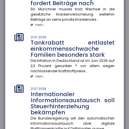
fordert Beiträge nach
mehr...
Ein Münchner musste trotz Wechsel in die
gesetzliche Krankenversicherung weiterhin
18.07.2026
Jeder zweite Haushalt nur
Beiträge an seine private Krankenvers...
mangelhaft abgesichert
mehr...
Eine aktuelle Studie des Gesamtverbands der
Deutschen Versicherer (GDV) offenbart: In mehr als
21.07.2026
Tankrabatt entlastet
20 Millionen Haushalten m...
einkommensschwache
mehr...
Familien besonders stark
18.07.2026
Die Inflation in Deutschland ist im Juni 2026 auf
Krankenkasse muss
2,3 Prozent gesunken ? vor allem wegen
Rettungshubschrauber-
nachlassender Kraftstoffpreise....
Transport im Urlaub nicht
mehr...
erstatten
21.07.2026
Das Hessische Landessozialgericht hat entschieden,
Internationaler
dass eine gesetzliche Krankenkasse die Kosten für
Informationsaustausch soll
einen Rettungshubsc...
Steuerhinterziehung
mehr...
bekämpfen
18.07.2026
Die Bundesregierung will den automatischen
Aktionsplan gegen Steuer- und
Informationsaustausch über digitale
Plattformeinkünfte auf Drittstaaten auswe...