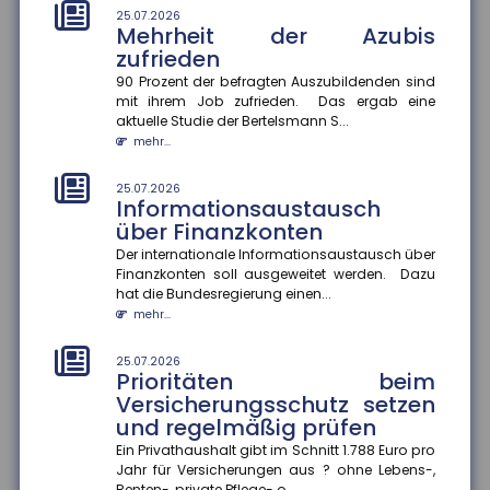
25.07.2026
Mehrheit der Azubis
21.07.2026
Unwirksame Kündigung: Private
zufrieden
Krankenversicherung fordert
90 Prozent der befragten Auszubildenden sind
Beiträge nach
mit ihrem Job zufrieden. Das ergab eine
aktuelle Studie der Bertelsmann S...
Ein Münchner musste trotz Wechsel in die gesetzliche
Krankenversicherung weiterhin Beiträge an seine
mehr...
private Krankenvers...
mehr...
25.07.2026
Informationsaustausch
über Finanzkonten
21.07.2026
Tankrabatt entlastet
Der internationale Informationsaustausch über
einkommensschwache
Finanzkonten soll ausgeweitet werden. Dazu
Familien besonders stark
hat die Bundesregierung einen...
mehr...
Die Inflation in Deutschland ist im Juni 2026 auf 2,3
Prozent gesunken ? vor allem wegen nachlassender
Kraftstoffpreise....
25.07.2026
Prioritäten beim
mehr...
Versicherungsschutz setzen
und regelmäßig prüfen
21.07.2026
Internationaler
Ein Privathaushalt gibt im Schnitt 1.788 Euro pro
Informationsaustausch soll
Jahr für Versicherungen aus ? ohne Lebens-,
Renten-, private Pflege- o...