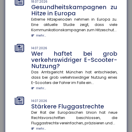
Extreme Temperaturen belasten den Körper stark und
18.07.2026
Gesundheitskampagnen zu
können im schlimmsten Fall tödlich enden. Das
Hitze in Europa
Robert Koch-Institut sc...
mehr...
Extreme Hitzeperioden nehmen in Europa zu.
Eine aktuelle Studie zeigt, dass viele
Kommunikationskampagnen zum Hitzeschut...
14.07.2026
Gefahrenkarten in Echtzeit
mehr...
Fünf Jahre nach der Flutkatastrophe im Ahrtal
arbeitet die Universität Siegen an einem digitalen
14.07.2026
Wer haftet bei grob
Werkzeug, das Städte un...
mehr...
verkehrswidriger E-Scooter-
Nutzung?
14.07.2026
Das Amtsgericht München hat entschieden,
Soziale Medien in den Ferien
dass bei grob verkehrswidriger Nutzung eines
Die Sommerferien bieten Jugendlichen die Chance,
E-Scooters der Fahrer im Falle ein...
abzuschalten und neue Energie zu tanken. Doch statt
mehr...
im Badesee zu entsp...
mehr...
14.07.2026
Stärkere Fluggastrechte
Der Rat der Europäischen Union hat neue
Rechtsvorschriften beschlossen, die
Fluggastrechte vereinfachen, präzisieren und...
mehr...