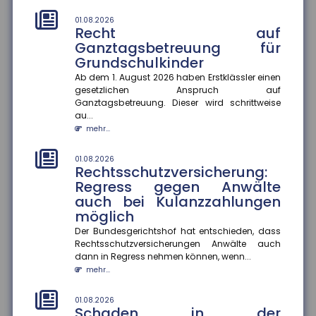
Die EUDI-Wallet soll ab 2027 schrittweise eingeführt
01.08.2026
werden und digitale Ausweise, Signaturen und
Recht auf
Bezahlfunktionen bünde...
Ganztagsbetreuung für
mehr...
Grundschulkinder
Ab dem 1. August 2026 haben Erstklässler einen
28.07.2026
Frühstart-Rente: Zeit und
gesetzlichen Anspruch auf
Ganztagsbetreuung. Dieser wird schrittweise
Zinseszinseffekt als Hebel für
au...
die Altersvorsorge
mehr...
Die Bundesregierung plant die Einführung einer
Frühstart-Rente für Kinder ab sechs Jahren. Die
01.08.2026
deutsche Versicherungswir...
Rechtsschutzversicherung:
mehr...
Regress gegen Anwälte
auch bei Kulanzzahlungen
28.07.2026
möglich
Flugzeitenänderung:
Mängelansprüche bei
Der Bundesgerichtshof hat entschieden, dass
Rechtsschutzversicherungen Anwälte auch
Pauschalreisen
dann in Regress nehmen können, wenn...
Eine Flugzeitenänderung kann einen Reisemangel
mehr...
darstellen und zu Mängelansprüchen führen. Das
Amtsgericht München urte...
01.08.2026
mehr...
Schaden in der