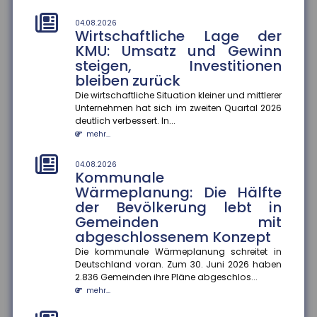
01.08.2026
Durchschnittskosten für
04.08.2026
Wirtschaftliche Lage der
Blitzschäden gestiegen
KMU: Umsatz und Gewinn
Die Zahl der Blitz- und Überspannungsschäden in
steigen, Investitionen
Deutschland ist zwar gesunken, dafür stiegen die
bleiben zurück
durchschnittlichen Sch...
mehr...
Die wirtschaftliche Situation kleiner und mittlerer
Unternehmen hat sich im zweiten Quartal 2026
deutlich verbessert. In...
01.08.2026
Kennzeichnungspflicht für KI-
mehr...
generierte Inhalte
04.08.2026
Ab dem 2. August 2026 müssen Unternehmen in
Kommunale
Deutschland KI-generierte Inhalte wie Videos, Audios,
Wärmeplanung: Die Hälfte
Bilder oder Texte als...
der Bevölkerung lebt in
mehr...
Gemeinden mit
abgeschlossenem Konzept
01.08.2026
Recht auf Ganztagsbetreuung
Die kommunale Wärmeplanung schreitet in
für Grundschulkinder
Deutschland voran. Zum 30. Juni 2026 haben
2.836 Gemeinden ihre Pläne abgeschlos...
Ab dem 1. August 2026 haben Erstklässler einen
mehr...
gesetzlichen Anspruch auf Ganztagsbetreuung.
Dieser wird schrittweise au...