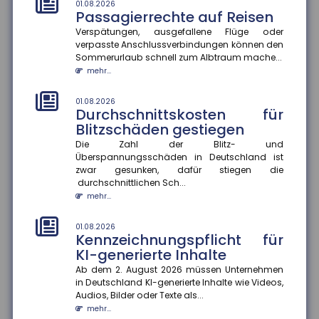
mehr...
01.08.2026
Passagierrechte auf Reisen
Verspätungen, ausgefallene Flüge oder
01.08.2026
Rechtsschutzversicherung:
verpasste Anschlussverbindungen können den
Regress gegen Anwälte auch
Sommerurlaub schnell zum Albtraum mache...
bei Kulanzzahlungen möglich
mehr...
Der Bundesgerichtshof hat entschieden, dass
Rechtsschutzversicherungen Anwälte auch dann in
01.08.2026
Durchschnittskosten für
Regress nehmen können, wenn...
Blitzschäden gestiegen
mehr...
Die Zahl der Blitz- und
Überspannungsschäden in Deutschland ist
01.08.2026
Schaden in der Waschstraße:
zwar gesunken, dafür stiegen die
durchschnittlichen Sch...
Beweislast liegt beim Kunden
mehr...
Kommt es zu einem Schaden am Pkw in der
Waschstraße, gibt es immer wieder Streit über die
Kostenübernahme. Nach einem a...
01.08.2026
Kennzeichnungspflicht für
mehr...
KI-generierte Inhalte
Ab dem 2. August 2026 müssen Unternehmen
28.07.2026
EUDI-Wallet: Digitale Identität
in Deutschland KI-generierte Inhalte wie Videos,
Audios, Bilder oder Texte als...
und Versicherungsnachweise
mehr...
auf dem Smartphone