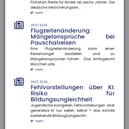
Frühstart-Rente für Kinder ab sechs Jahren. Die
Herausforderung, berufliche Kompromisse eingehen
deutsche Versicherungswir...
zu müssen. Eine aktuelle Studie...
mehr...
mehr...
28.07.2026
28.07.2026
Flugzeitenänderung:
Mehr Datensouveränität im
Mängelansprüche bei
Smart Home
Pauschalreisen
Verbraucher sollen künftig selbst entscheiden
können, welche Daten aus ihrem Smart Home sie
Eine Flugzeitenänderung kann einen
teilen. Im Rahmen des Proj...
Reisemangel darstellen und zu
Mängelansprüchen führen. Das Amtsgericht
mehr...
München urte...
mehr...
25.07.2026
Gesetzentwurf zur
Frühstartrente
28.07.2026
Fehlvorstellungen über KI:
Der Gesetzentwurf zur Frühstartrente nimmt Formen
Risiko für
an. Demnach sollen für jedes Kind vom sechsten bis
Bildungsungleichheit
zum 18. Lebensjahr...
mehr...
Jugendliche korrigieren Fehlvorstellungen über
generative KI nur selten selbst ? das könnte
bestehende Bildungsungleichh...
25.07.2026
Anzahl der Versicherungsjahre
mehr...
sagt wenig über die Rentenhöhe