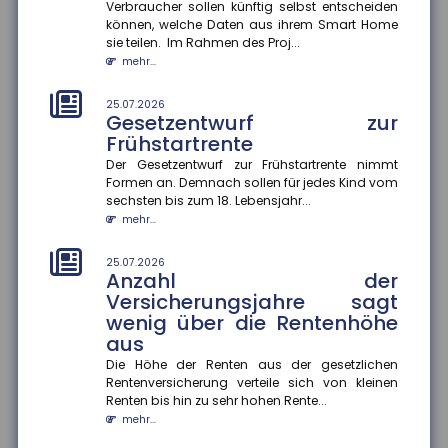
Prioritäten beim
Verbraucher sollen künftig selbst entscheiden
Versicherungsschutz setzen
können, welche Daten aus ihrem Smart Home
und regelmäßig prüfen
sie teilen. Im Rahmen des Proj...
mehr...
Ein Privathaushalt gibt im Schnitt 1.788 Euro pro Jahr
für Versicherungen aus ? ohne Lebens-, Renten-,
private Pflege- o...
25.07.2026
Gesetzentwurf zur
mehr...
Frühstartrente
25.07.2026
Der Gesetzentwurf zur Frühstartrente nimmt
Konjunkturerwartungen steigen
Formen an. Demnach sollen für jedes Kind vom
stark an
sechsten bis zum 18. Lebensjahr...
mehr...
Im Juli stieg der ZEW-Index um 15,8 Punkte an und
beträgt nun plus 26,3 Punkte. Die Einschätzung der
aktuellen konjunk...
25.07.2026
Anzahl der
mehr...
Versicherungsjahre sagt
wenig über die Rentenhöhe
21.07.2026
Zu wenig Mietangebot in
aus
Großstädten
Die Höhe der Renten aus der gesetzlichen
In vielen deutschen Großstädten ist das Angebot an
Rentenversicherung verteile sich von kleinen
Mietwohnungen seit 2022 stark zurückgegangen ? in
Renten bis hin zu sehr hohen Rente...
Hamburg sogar um 57...
mehr...
mehr...