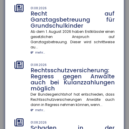
Die EUDI-Wallet soll ab 2027 schrittweise eingeführt
01.08.2026
werden und digitale Ausweise, Signaturen und
Recht auf
Bezahlfunktionen bünde...
Ganztagsbetreuung für
mehr...
Grundschulkinder
Ab dem 1. August 2026 haben Erstklässler einen
28.07.2026
Frühstart-Rente: Zeit und
gesetzlichen Anspruch auf
Ganztagsbetreuung. Dieser wird schrittweise
Zinseszinseffekt als Hebel für
au...
die Altersvorsorge
mehr...
Die Bundesregierung plant die Einführung einer
Frühstart-Rente für Kinder ab sechs Jahren. Die
01.08.2026
deutsche Versicherungswir...
Rechtsschutzversicherung:
mehr...
Regress gegen Anwälte
auch bei Kulanzzahlungen
28.07.2026
möglich
Flugzeitenänderung:
Mängelansprüche bei
Der Bundesgerichtshof hat entschieden, dass
Rechtsschutzversicherungen Anwälte auch
Pauschalreisen
dann in Regress nehmen können, wenn...
Eine Flugzeitenänderung kann einen Reisemangel
mehr...
darstellen und zu Mängelansprüchen führen. Das
Amtsgericht München urte...
01.08.2026
mehr...
Schaden in der