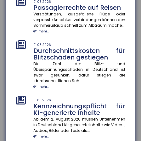
mehr...
01.08.2026
Passagierrechte auf Reisen
Verspätungen, ausgefallene Flüge oder
01.08.2026
Rechtsschutzversicherung:
verpasste Anschlussverbindungen können den
Regress gegen Anwälte auch
Sommerurlaub schnell zum Albtraum mache...
bei Kulanzzahlungen möglich
mehr...
Der Bundesgerichtshof hat entschieden, dass
Rechtsschutzversicherungen Anwälte auch dann in
01.08.2026
Durchschnittskosten für
Regress nehmen können, wenn...
Blitzschäden gestiegen
mehr...
Die Zahl der Blitz- und
Überspannungsschäden in Deutschland ist
01.08.2026
Schaden in der Waschstraße:
zwar gesunken, dafür stiegen die
durchschnittlichen Sch...
Beweislast liegt beim Kunden
mehr...
Kommt es zu einem Schaden am Pkw in der
Waschstraße, gibt es immer wieder Streit über die
Kostenübernahme. Nach einem a...
01.08.2026
Kennzeichnungspflicht für
mehr...
KI-generierte Inhalte
Ab dem 2. August 2026 müssen Unternehmen
28.07.2026
EUDI-Wallet: Digitale Identität
in Deutschland KI-generierte Inhalte wie Videos,
Audios, Bilder oder Texte als...
und Versicherungsnachweise
mehr...
auf dem Smartphone