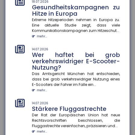
Extreme Temperaturen belasten den Körper stark und
18.07.2026
Gesundheitskampagnen zu
können im schlimmsten Fall tödlich enden. Das
Hitze in Europa
Robert Koch-Institut sc...
mehr...
Extreme Hitzeperioden nehmen in Europa zu.
Eine aktuelle Studie zeigt, dass viele
Kommunikationskampagnen zum Hitzeschut...
14.07.2026
Gefahrenkarten in Echtzeit
mehr...
Fünf Jahre nach der Flutkatastrophe im Ahrtal
arbeitet die Universität Siegen an einem digitalen
14.07.2026
Wer haftet bei grob
Werkzeug, das Städte un...
mehr...
verkehrswidriger E-Scooter-
Nutzung?
14.07.2026
Das Amtsgericht München hat entschieden,
Soziale Medien in den Ferien
dass bei grob verkehrswidriger Nutzung eines
Die Sommerferien bieten Jugendlichen die Chance,
E-Scooters der Fahrer im Falle ein...
abzuschalten und neue Energie zu tanken. Doch statt
mehr...
im Badesee zu entsp...
mehr...
14.07.2026
Stärkere Fluggastrechte
Der Rat der Europäischen Union hat neue
Rechtsvorschriften beschlossen, die
Fluggastrechte vereinfachen, präzisieren und...
mehr...