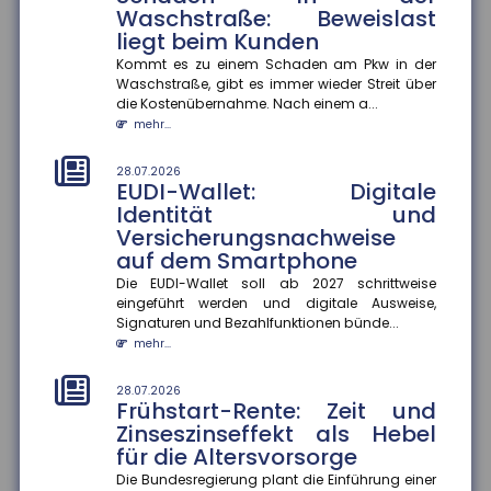
Waschstraße: Beweislast
28.07.2026
liegt beim Kunden
Fehlvorstellungen über KI: Risiko
für Bildungsungleichheit
Kommt es zu einem Schaden am Pkw in der
Waschstraße, gibt es immer wieder Streit über
Jugendliche korrigieren Fehlvorstellungen über
die Kostenübernahme. Nach einem a...
generative KI nur selten selbst ? das könnte
mehr...
bestehende Bildungsungleichh...
mehr...
28.07.2026
EUDI-Wallet: Digitale
28.07.2026
Identität und
Berufliche Mobilität: Immer
Versicherungsnachweise
mehr Beschäftigte wechseln
auf dem Smartphone
den Beruf
Die EUDI-Wallet soll ab 2027 schrittweise
Der Anteil der Beschäftigten, die innerhalb eines
eingeführt werden und digitale Ausweise,
Jahres ihren Beruf wechseln, ist zwischen 2013 und
Signaturen und Bezahlfunktionen bünde...
2024 um 13 Prozentp...
mehr...
mehr...
28.07.2026
28.07.2026
Frühstart-Rente: Zeit und
Geschlechterspezifische
Zinseszinseffekt als Hebel
Mobilität: Wie Umzüge
für die Altersvorsorge
Karrierechancen beeinflussen
Die Bundesregierung plant die Einführung einer
Paare, die umziehen, stehen oft vor der