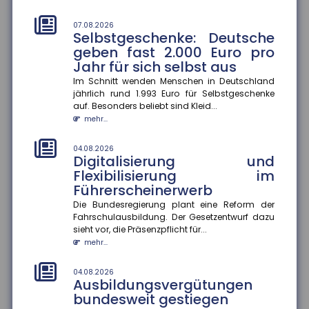
im Ausbildungsjahr 2025/26 im Schnitt um 3,9
Prozent gestiegen. In vi...
07.08.2026
mehr...
Selbstgeschenke: Deutsche
geben fast 2.000 Euro pro
04.08.2026
Jahr für sich selbst aus
Hitzeschutz als Bildungsfaktor
Im Schnitt wenden Menschen in Deutschland
Klimaanlagen zu Hause verbessern Schulerfolge ?
jährlich rund 1.993 Euro für Selbstgeschenke
aber nicht für alle. Die Verfügbarkeit von
auf. Besonders beliebt sind Kleid...
Klimaanlagen in Wohnungen be...
mehr...
mehr...
04.08.2026
04.08.2026
Digitalisierung und
Rentenzahlbeträge variieren
Flexibilisierung im
stark zwischen Bundesländern
Führerscheinerwerb
und Geschlechtern
Die Bundesregierung plant eine Reform der
Die durchschnittlichen Rentenzahlbeträge bei neu
Fahrschulausbildung. Der Gesetzentwurf dazu
zugegangenen Altersrenten betrugen 2025 für
sieht vor, die Präsenzpflicht für...
Männer 1.415 Euro und für F...
mehr...
mehr...
04.08.2026
04.08.2026
Ausbildungsvergütungen
Wirtschaftliche Lage der KMU:
bundesweit gestiegen
Umsatz und Gewinn steigen,