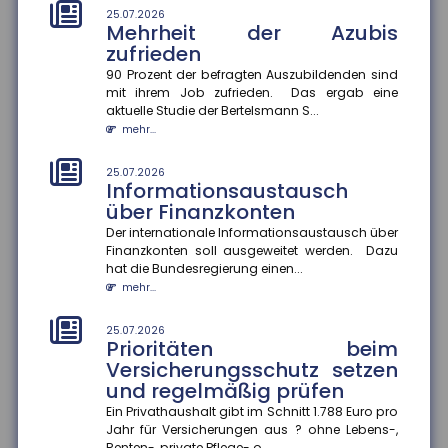
25.07.2026
Mehrheit der Azubis
21.07.2026
Unwirksame Kündigung: Private
zufrieden
Krankenversicherung fordert
90 Prozent der befragten Auszubildenden sind
Beiträge nach
mit ihrem Job zufrieden. Das ergab eine
aktuelle Studie der Bertelsmann S...
Ein Münchner musste trotz Wechsel in die gesetzliche
Krankenversicherung weiterhin Beiträge an seine
mehr...
private Krankenvers...
mehr...
25.07.2026
Informationsaustausch
über Finanzkonten
21.07.2026
Tankrabatt entlastet
Der internationale Informationsaustausch über
einkommensschwache
Finanzkonten soll ausgeweitet werden. Dazu
Familien besonders stark
hat die Bundesregierung einen...
mehr...
Die Inflation in Deutschland ist im Juni 2026 auf 2,3
Prozent gesunken ? vor allem wegen nachlassender
Kraftstoffpreise....
25.07.2026
Prioritäten beim
mehr...
Versicherungsschutz setzen
und regelmäßig prüfen
21.07.2026
Internationaler
Ein Privathaushalt gibt im Schnitt 1.788 Euro pro
Informationsaustausch soll
Jahr für Versicherungen aus ? ohne Lebens-,
Renten-, private Pflege- o...