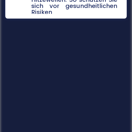
sich vor gesundheitlichen
Risiken
Extreme Temperaturen belasten den Körper
stark und können im schlimmsten Fall tödlich
enden. Das Robert Koch-Institut sc...
mehr...
14.07.2026
Gefahrenkarten in Echtzeit
Fünf Jahre nach der Flutkatastrophe im Ahrtal
arbeitet die Universität Siegen an einem
digitalen Werkzeug, das Städte un...
mehr...
14.07.2026
Soziale Medien in den Ferien
Die Sommerferien bieten Jugendlichen die
Chance, abzuschalten und neue Energie zu
tanken. Doch statt im Badesee zu entsp...
mehr...