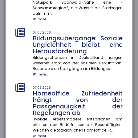
Naturpark Soonwald-Nahe eine ?
07.08.2026
Schwammregion?, die Wasser bei Starkregen
Selbstgeschenke: Deutsche
aufnimmt...
geben fast 2.000 Euro pro Jahr
mehr...
für sich selbst aus
Im Schnitt wenden Menschen in Deutschland jährlich
07.08.2026
rund 1.993 Euro für Selbstgeschenke auf. Besonders
Bildungsübergänge: Soziale
beliebt sind Kleid...
Ungleichheit bleibt eine
mehr...
Herausforderung
Bildungschancen in Deutschland hängen
04.08.2026
weiterhin stark von der sozialen Herkunft ab.
Digitalisierung und
Besonders an Übergängen im Bildungss...
Flexibilisierung im
mehr...
Führerscheinerwerb
Die Bundesregierung plant eine Reform der
07.08.2026
Fahrschulausbildung. Der Gesetzentwurf dazu sieht
Homeoffice: Zufriedenheit
vor, die Präsenzpflicht für...
hängt von der
mehr...
Passgenauigkeit der
Regelungen ab
04.08.2026
Ausbildungsvergütungen
Hybride Arbeitsmodelle entsprechen am
ehesten den Bedürfnissen der Beschäftigten.
bundesweit gestiegen
Weichen die tatsächlichen Homeoffice-R...
Die tarifvertraglichen Ausbildungsvergütungen sind
mehr...