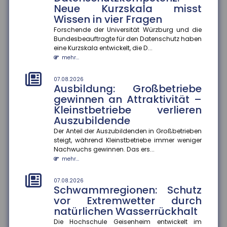
Die Hochschule Geisenheim entwickelt im Naturpark
Neue Kurzskala misst
Soonwald-Nahe eine ?Schwammregion?, die
Wissen in vier Fragen
Wasser bei Starkregen aufnimmt...
Forschende der Universität Würzburg und die
mehr...
Bundesbeauftragte für den Datenschutz haben
eine Kurzskala entwickelt, die D...
07.08.2026
mehr...
Bildungsübergänge: Soziale
Ungleichheit bleibt eine
07.08.2026
Herausforderung
Ausbildung: Großbetriebe
Bildungschancen in Deutschland hängen weiterhin
gewinnen an Attraktivität –
stark von der sozialen Herkunft ab. Besonders an
Kleinstbetriebe verlieren
Übergängen im Bildungss...
Auszubildende
mehr...
Der Anteil der Auszubildenden in Großbetrieben
steigt, während Kleinstbetriebe immer weniger
07.08.2026
Nachwuchs gewinnen. Das ers...
Homeoffice: Zufriedenheit
mehr...
hängt von der Passgenauigkeit
der Regelungen ab
07.08.2026
Hybride Arbeitsmodelle entsprechen am ehesten den
Schwammregionen: Schutz
Bedürfnissen der Beschäftigten. Weichen die
vor Extremwetter durch
tatsächlichen Homeoffice-R...
natürlichen Wasserrückhalt
mehr...
Die Hochschule Geisenheim entwickelt im