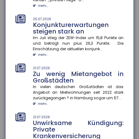
Steuerhinterziehung
bekämpfen
mehr...
Die Bundesregierung will den automatischen
Informationsaustausch über digitale
25.07.2026
Konjunkturerwartungen
Plattformeinkünfte auf Drittstaaten auswe...
steigen stark an
mehr...
Im Juli stieg der ZEW-Index um 15,8 Punkte an
und beträgt nun plus 26,3 Punkte. Die
21.07.2026
Angehörigenpflege im Alter
Einschätzung der aktuellen konjunk...
kann Rentenansprüche
mehr...
mindern
21.07.2026
Wer im späten Erwerbsleben Angehörige pflegt,
Zu wenig Mietangebot in
riskiert später geringere Rentenansprüche ?
Großstädten
besonders, wenn keine zusätzli...
mehr...
In vielen deutschen Großstädten ist das
Angebot an Mietwohnungen seit 2022 stark
zurückgegangen ? in Hamburg sogar um 57...
21.07.2026
Genetische Veranlagung
mehr...
beeinflusst langfristigen Nutzen
von Bildung
21.07.2026
Unwirksame Kündigung:
Bildung wirkt nicht bei allen gleich. Eine aktuelle
Private
Studie der FernUniversität Hagen zeigt, dass der
Krankenversicherung
Nutzen zusätzliche...