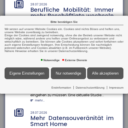
aus
28.07.2026
Berufliche Mobilität: Immer
Die Höhe der Renten aus der gesetzlichen
mehr Beschäftigte wechseln
Rentenversicherung verteile sich von kleinen Renten
den Beruf
bis hin zu sehr hohen Rente...
Bitte bestätigen Sie
mehr...
Der Anteil der Beschäftigten, die innerhalb eines
Wir setzen auf unserer Website Cookies ein. Cookies sind nichts Böses und helfen uns,
Jahres ihren Beruf wechseln, ist zwischen 2013
unsere Website zuverlässig zu betreiben.
Einige der Cookies sind zwingend notwendig, ohne die der Betrieb unserer Website nicht
und 2024 um 13 Prozentp...
möglich wäre, während andere uns helfen unser Onlineangebot zu verbessern und
25.07.2026
wirtschaftlich zu betreiben. Sie können alle Cookies akzeptieren und sofort fortfahren oder
Mehrheit der Azubis zufrieden
mehr...
auch eigene Einstellungen festlegen. Ihre Entscheidung können Sie nachträglich
jederzeit widerrufen und Cookies abwählen (z.B. im Fußbereich unserer Website).
90 Prozent der befragten Auszubildenden sind mit
Nähere Hinweise erhalten Sie in unserer Datenschutzerklärung.
ihrem Job zufrieden. Das ergab eine aktuelle Studie
28.07.2026
Geschlechterspezifische
der Bertelsmann S...
Notwendige
Externe Dienste
Mobilität: Wie Umzüge
mehr...
Karrierechancen
Eigene Einstellungen
Nur notwendige
Alle akzeptieren
beeinflussen
25.07.2026
Informationsaustausch über
Paare, die umziehen, stehen oft vor der
Finanzkonten
Erstinformation
Datenschutzerklärung
Impressum
Herausforderung, berufliche Kompromisse
eingehen zu müssen. Eine aktuelle Studie...
Der internationale Informationsaustausch über
Finanzkonten soll ausgeweitet werden. Dazu hat die
mehr...
Bundesregierung einen...
mehr...
28.07.2026
Mehr Datensouveränität im
Smart Home
25.07.2026