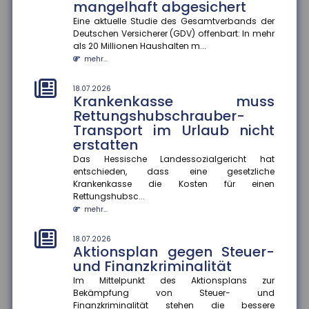
mangelhaft abgesichert
18.07.2026
Eine aktuelle Studie des Gesamtverbands der
Gesundheitskampagnen zu
Deutschen Versicherer (GDV) offenbart: In mehr
Hitze in Europa
als 20 Millionen Haushalten m...
mehr...
Extreme Hitzeperioden nehmen in Europa zu. Eine
aktuelle Studie zeigt, dass viele
Kommunikationskampagnen zum Hitzeschut...
18.07.2026
Krankenkasse muss
mehr...
Rettungshubschrauber-
Transport im Urlaub nicht
14.07.2026
Wer haftet bei grob
erstatten
verkehrswidriger E-Scooter-
Das Hessische Landessozialgericht hat
Nutzung?
entschieden, dass eine gesetzliche
Krankenkasse die Kosten für einen
Das Amtsgericht München hat entschieden, dass bei
Rettungshubsc...
grob verkehrswidriger Nutzung eines E-Scooters der
Fahrer im Falle ein...
mehr...
mehr...
18.07.2026
Aktionsplan gegen Steuer-
14.07.2026
Stärkere Fluggastrechte
und Finanzkriminalität
Der Rat der Europäischen Union hat neue
Im Mittelpunkt des Aktionsplans zur
Rechtsvorschriften beschlossen, die Fluggastrechte
Bekämpfung von Steuer- und
vereinfachen, präzisieren und...
Finanzkriminalität stehen die bessere