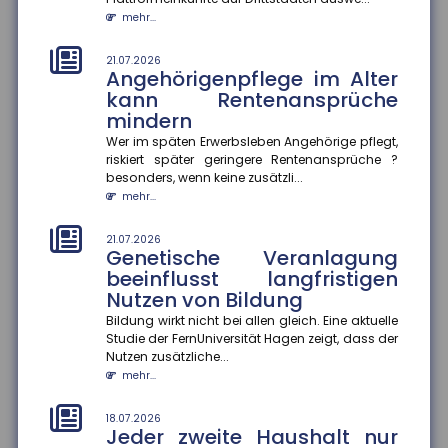
Finanzkriminalität
mehr...
Im Mittelpunkt des Aktionsplans zur Bekämpfung von
Steuer- und Finanzkriminalität stehen die bessere
Vernetzung von Ermi...
21.07.2026
Angehörigenpflege im Alter
mehr...
kann Rentenansprüche
mindern
18.07.2026
Gründer-Persönlichkeit
Wer im späten Erwerbsleben Angehörige pflegt,
beeinflusst Krisenbewältigung
riskiert später geringere Rentenansprüche ?
von Start-ups
besonders, wenn keine zusätzli...
mehr...
Eine Studie des ZEW Mannheim und der Technischen
Universität München zeigt: Die Persönlichkeit von
Gründer:innen entsche...
21.07.2026
Genetische Veranlagung
mehr...
beeinflusst langfristigen
Nutzen von Bildung
18.07.2026
Wohnungseigentümer können
Bildung wirkt nicht bei allen gleich. Eine aktuelle
Einbau von Klima-Splitgeräten
Studie der FernUniversität Hagen zeigt, dass der
verlangen
Nutzen zusätzliche...
mehr...
Der Bundesgerichtshof hat entschieden, dass
Wohnungseigentümer unter bestimmten
Voraussetzungen den Einbau eines Klima-S...
18.07.2026
Jeder zweite Haushalt nur
mehr...