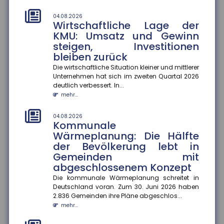
01.08.2026
Durchschnittskosten für
04.08.2026
Wirtschaftliche Lage der
Blitzschäden gestiegen
KMU: Umsatz und Gewinn
Die Zahl der Blitz- und Überspannungsschäden in
steigen, Investitionen
Deutschland ist zwar gesunken, dafür stiegen die
bleiben zurück
durchschnittlichen Sch...
mehr...
Die wirtschaftliche Situation kleiner und mittlerer
Unternehmen hat sich im zweiten Quartal 2026
deutlich verbessert. In...
01.08.2026
Kennzeichnungspflicht für KI-
mehr...
generierte Inhalte
04.08.2026
Ab dem 2. August 2026 müssen Unternehmen in
Kommunale
Deutschland KI-generierte Inhalte wie Videos, Audios,
Wärmeplanung: Die Hälfte
Bilder oder Texte als...
der Bevölkerung lebt in
mehr...
Gemeinden mit
abgeschlossenem Konzept
01.08.2026
Recht auf Ganztagsbetreuung
Die kommunale Wärmeplanung schreitet in
für Grundschulkinder
Deutschland voran. Zum 30. Juni 2026 haben
2.836 Gemeinden ihre Pläne abgeschlos...
Ab dem 1. August 2026 haben Erstklässler einen
mehr...
gesetzlichen Anspruch auf Ganztagsbetreuung.
Dieser wird schrittweise au...