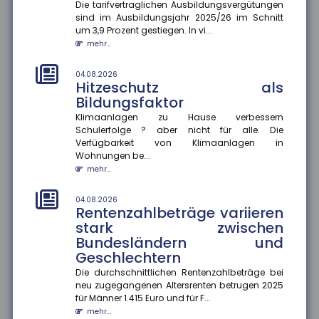
Investitionen bleiben zurück
Die tarifvertraglichen Ausbildungsvergütungen
sind im Ausbildungsjahr 2025/26 im Schnitt
Die wirtschaftliche Situation kleiner und mittlerer
um 3,9 Prozent gestiegen. In vi...
Unternehmen hat sich im zweiten Quartal 2026
mehr...
deutlich verbessert. In...
mehr...
04.08.2026
Hitzeschutz als
04.08.2026
Bildungsfaktor
Kommunale Wärmeplanung:
Die Hälfte der Bevölkerung lebt
Klimaanlagen zu Hause verbessern
Schulerfolge ? aber nicht für alle. Die
in Gemeinden mit
Verfügbarkeit von Klimaanlagen in
abgeschlossenem Konzept
Wohnungen be...
Die kommunale Wärmeplanung schreitet in
mehr...
Deutschland voran. Zum 30. Juni 2026 haben 2.836
Gemeinden ihre Pläne abgeschlos...
04.08.2026
mehr...
Rentenzahlbeträge variieren
stark zwischen
01.08.2026
Bundesländern und
Passagierrechte auf Reisen
Geschlechtern
Verspätungen, ausgefallene Flüge oder verpasste
Die durchschnittlichen Rentenzahlbeträge bei
Anschlussverbindungen können den Sommerurlaub
neu zugegangenen Altersrenten betrugen 2025
schnell zum Albtraum mache...
für Männer 1.415 Euro und für F...
mehr...
mehr...