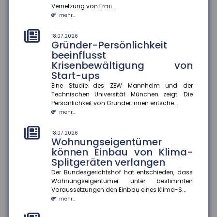
Vernetzung von Ermi...
mehr...
mehr...
14.07.2026
Fünf Jahre nach der Ahrtalflut:
18.07.2026
Gründer-Persönlichkeit
Versicherer fordern mehr
beeinflusst
Tempo bei Prävention und
Krisenbewältigung von
Klimafolgenanpassung
Start-ups
Fünf Jahre nach der verheerenden Flutkatastrophe im
Ahrtal warnt der Gesamtverband der Deutschen
Eine Studie des ZEW Mannheim und der
Versicherer (GDV) davor...
Technischen Universität München zeigt: Die
Persönlichkeit von Gründer:innen entsche...
mehr...
mehr...
14.07.2026
Erwerbstätigkeit im Ruhestand
18.07.2026
Wohnungseigentümer
Eine aktuelle Studie zeigt, dass höhere
können Einbau von Klima-
Renteneinkommen die Erwerbstätigkeit im Ruhestand
Splitgeräten verlangen
moderat senken. Ein zusätzlic...
mehr...
Der Bundesgerichtshof hat entschieden, dass
Wohnungseigentümer unter bestimmten
Voraussetzungen den Einbau eines Klima-S...
14.07.2026
Hitzewellen: So schützen Sie sich
mehr...
vor gesundheitlichen Risiken