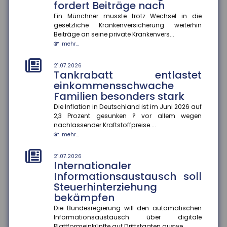
fordert Beiträge nach
mehr...
Ein Münchner musste trotz Wechsel in die
gesetzliche Krankenversicherung weiterhin
18.07.2026
Jeder zweite Haushalt nur
Beiträge an seine private Krankenvers...
mangelhaft abgesichert
mehr...
Eine aktuelle Studie des Gesamtverbands der
Deutschen Versicherer (GDV) offenbart: In mehr als
21.07.2026
Tankrabatt entlastet
20 Millionen Haushalten m...
einkommensschwache
mehr...
Familien besonders stark
18.07.2026
Die Inflation in Deutschland ist im Juni 2026 auf
Krankenkasse muss
2,3 Prozent gesunken ? vor allem wegen
Rettungshubschrauber-
nachlassender Kraftstoffpreise....
Transport im Urlaub nicht
mehr...
erstatten
21.07.2026
Das Hessische Landessozialgericht hat entschieden,
Internationaler
dass eine gesetzliche Krankenkasse die Kosten für
Informationsaustausch soll
einen Rettungshubsc...
Steuerhinterziehung
mehr...
bekämpfen
18.07.2026
Die Bundesregierung will den automatischen
Aktionsplan gegen Steuer- und
Informationsaustausch über digitale
Plattformeinkünfte auf Drittstaaten auswe...