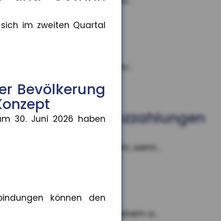
udios, Bilder oder Texte als...
 sich im zweiten Quartal
 Dieser wird schrittweise au...
er Bevölkerung
Konzept
 auch bei Kulanzzahlungen
um 30. Juni 2026 haben
nn in Regress nehmen können, wenn...
den
rbindungen können den
ie Kostenübernahme. Nach einem a...