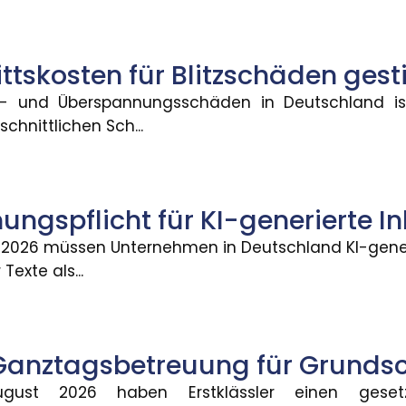
ttskosten für Blitzschäden gest
dentität und Versicherungsnac
tz- und Überspannungsschäden in Deutschland is
 eingeführt werden und digitale Ausweise, Signature
chnittlichen Sch...
 Zinseszinseffekt als Hebel für d
ngspflicht für KI-generierte In
einer Frühstart-Rente für Kinder ab sechs Jahren. D
2026 müssen Unternehmen in Deutschland KI-generi
Texte als...
gelansprüche bei Pauschalrei
emangel darstellen und zu Mängelansprüchen führe
Ganztagsbetreuung für Grundsc
ust 2026 haben Erstklässler einen gesetz