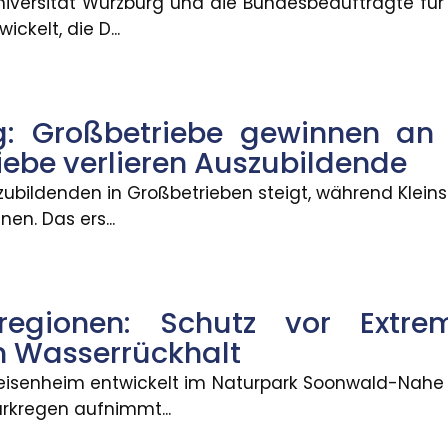
niversität Würzburg und die Bundesbeauftragte fü
ickelt, die D...
 vor Extremwetter durch natü
: Großbetriebe gewinnen an A
m Naturpark Soonwald-Nahe eine ?Schwammregion?, 
riebe verlieren Auszubildende
szubildenden in Großbetrieben steigt, während Klei
n. Das ers...
le Ungleichheit bleibt eine He
iterhin stark von der sozialen Herkunft ab. Beson
egionen: Schutz vor Extre
n Wasserrückhalt
it hängt von der Passgenauigke
eisenheim entwickelt im Naturpark Soonwald-Nah
hesten den Bedürfnissen der Beschäftigten. Weiche
arkregen aufnimmt...