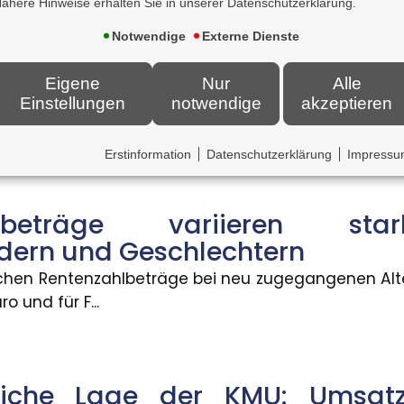
ähere Hinweise erhalten Sie in unserer Datenschutzerklärung.
pt
Notwendige
Externe Dienste
n Deutschland voran. Zum 30. Juni 2026 haben 2.83
 als Bildungsfaktor
Eigene
Nur
Alle
Einstellungen
notwendige
akzeptieren
ause verbessern Schulerfolge ? aber nicht für all
en
ohnungen be...
Erstinformation
Datenschutzerklärung
Impress
verpasste Anschlussverbindungen können den Somm
hlbeträge variieren sta
dern und Geschlechtern
Blitzschäden gestiegen
lichen Rentenzahlbeträge bei neu zugegangenen Alt
äden in Deutschland ist zwar gesunken, dafür stiege
o und für F...
 KI-generierte Inhalte
tliche Lage der KMU: Umsa