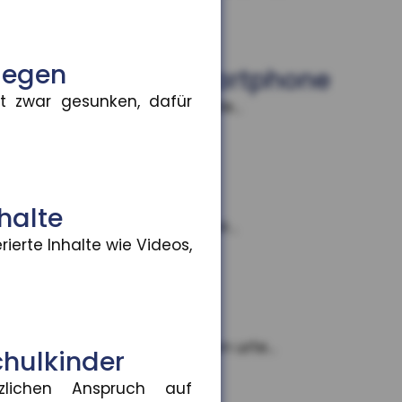
iegen
hweise auf dem Smartphone
t zwar gesunken, dafür
n und Bezahlfunktionen bünde...
ie Altersvorsorge
halte
ie deutsche Versicherungswir...
erte Inhalte wie Videos,
sen
n. Das Amtsgericht München urte...
hulkinder
lichen Anspruch auf