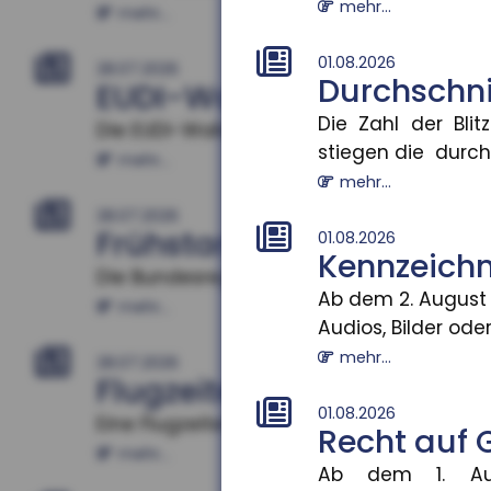
mehr...
mehr...
01.08.2026
28.07.2026
Durchschni
EUDI-Wallet: Digitale I
Die Zahl der Bli
Die EUDI-Wallet soll ab 2027 schrittweise
stiegen die durchs
mehr...
mehr...
28.07.2026
Frühstart-Rente: Zeit und
01.08.2026
Kennzeichnu
Die Bundesregierung plant die Einführung 
Ab dem 2. August 
mehr...
Audios, Bilder oder 
mehr...
28.07.2026
Flugzeitenänderung: Män
01.08.2026
Eine Flugzeitenänderung kann einen Reis
Recht auf 
mehr...
Ab dem 1. Aug