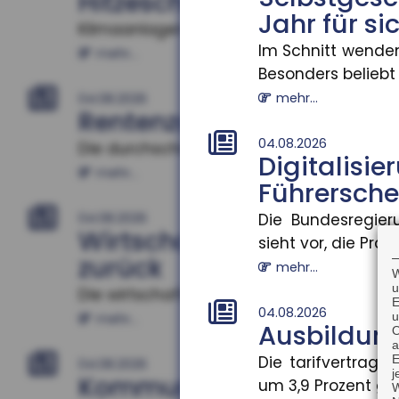
Hitzeschutz als Bildungsf
Jahr für si
Klimaanlagen zu Hause verbessern Schuler
Im Schnitt wenden
mehr...
Besonders beliebt s
mehr...
04.08.2026
Rentenzahlbeträge varii
04.08.2026
Die durchschnittlichen Rentenzahlbeträge
Digital
mehr...
Führersche
Die Bundesregier
04.08.2026
Wirtschaftliche Lage d
sieht vor, die Präse
zurück
mehr...
W
u
Die wirtschaftliche Situation kleiner und 
E
04.08.2026
u
mehr...
Ausbildun
O
a
Die tarifvertrag
E
04.08.2026
j
Kommunale Wärmeplanun
um 3,9 Prozent gest
W