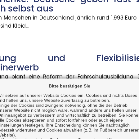
aktor
ch selbst aus
folge ? aber nicht für alle. Die Verfügbarkeit von 
 Menschen in Deutschland jährlich rund 1.993 Euro 
ind Kleid...
eren stark zwischen Bundesländ
 bei neu zugegangenen Altersrenten betrugen 2025 fü
isierung und Flexibil
inerwerb
ung plant eine Reform der Fahrschulausbildung.
er KMU: Umsatz und Gewinn ste
nzpflicht für...
Bitte bestätigen Sie
ir setzen auf unserer Website Cookies ein. Cookies sind nichts Böses
nd helfen uns, unsere Website zuverlässig zu betreiben.
mittlerer Unternehmen hat sich im zweiten Quartal 202
inige der Cookies sind zwingend notwendig, ohne die der Betrieb
nserer Website nicht möglich wäre, während andere uns helfen unser
gsvergütungen bundesweit ges
nlineangebot zu verbessern und wirtschaftlich zu betreiben. Sie könne
lle Cookies akzeptieren und sofort fortfahren oder auch eigene
lichen Ausbildungsvergütungen sind im Ausbildungs
instellungen festlegen. Ihre Entscheidung können Sie nachträglich
ederzeit widerrufen und Cookies abwählen (z.B. im Fußbereich unserer
g: Die Hälfte der Bevölker
iegen. In vi...
ebsite).