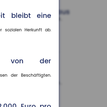
r für sich selbst aus
it bleibt eine
esonders beliebt sind Kleid...
 sozialen Herkunft ab.
rb
or, die Präsenzpflicht für...
ngt von der
sen der Beschäftigten.
,9 Prozent gestiegen. In vi...
2.000 Euro pro