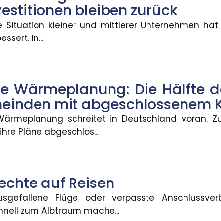
 in Deutschland KI-generierte Inhalte wie Videos, A
vestitionen bleiben zurück
he Situation kleiner und mittlerer Unternehmen hat
ssert. In...
uung für Grundschulkinder
 einen gesetzlichen Anspruch auf Ganztagsbetreuung.
 Wärmeplanung: Die Hälfte d
meinden mit abgeschlossenem 
ung: Regress gegen Anwälte
ärmeplanung schreitet in Deutschland voran. Z
hre Pläne abgeschlos...
 dass Rechtsschutzversicherungen Anwälte auch da
echte auf Reisen
aße: Beweislast liegt beim Kun
usgefallene Flüge oder verpasste Anschlussve
nell zum Albtraum mache...
r Waschstraße, gibt es immer wieder Streit über d