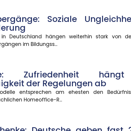
e geben fast 2.000 Euro pro Jah
bergänge: Soziale Ungleichhe
 jährlich rund 1.993 Euro für Selbstgeschenke auf. B
derung
in Deutschland hängen weiterhin stark von der
gängen im Bildungss...
bilisierung im Führerscheinerwe
 Fahrschulausbildung. Der Gesetzentwurf dazu sieht v
ice: Zufriedenheit hä
gkeit der Regelungen ab
 bundesweit gestiegen
modelle entsprechen am ehesten den Bedürfnis
chlichen Homeoffice-R...
ngen sind im Ausbildungsjahr 2025/26 im Schnitt um 3
chenke: Deutsche geben fast 