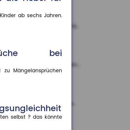
 Kinder ab sechs Jahren.
e teilen. Im Rahmen des Proj...
sprüche bei
hsten bis zum 18. Lebensjahr...
nd zu Mängelansprüchen
tenhöhe aus
 bis hin zu sehr hohen Rente...
ngsungleichheit
lten selbst ? das könnte