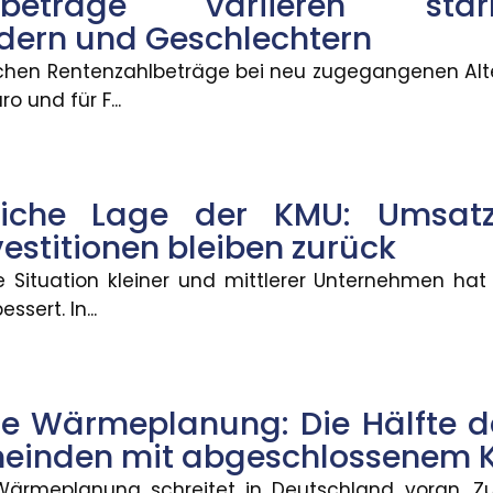
hlbeträge variieren sta
dern und Geschlechtern
g: Die Hälfte der Bevölker
lichen Rentenzahlbeträge bei neu zugegangenen Alt
pt
o und für F...
n Deutschland voran. Zum 30. Juni 2026 haben 2.83
tliche Lage der KMU: Umsa
en
vestitionen bleiben zurück
verpasste Anschlussverbindungen können den Somm
he Situation kleiner und mittlerer Unternehmen hat
ssert. In...
Blitzschäden gestiegen
 Wärmeplanung: Die Hälfte d
äden in Deutschland ist zwar gesunken, dafür stiege
meinden mit abgeschlossenem 
ärmeplanung schreitet in Deutschland voran. Z