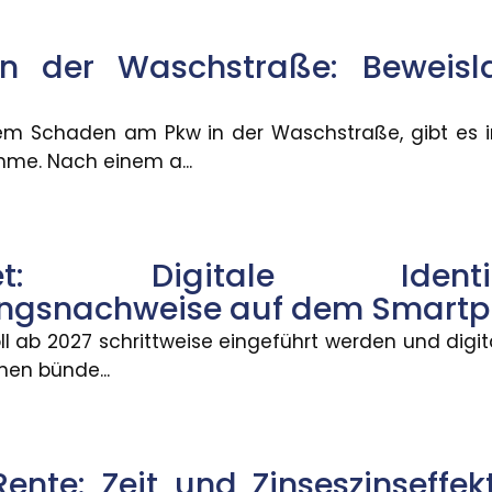
emangel darstellen und zu Mängelansprüchen führe
n der Waschstraße: Beweisla
: Risiko für Bildungsungleichhei
m Schaden am Pkw in der Waschstraße, gibt es i
 über generative KI nur selten selbst ? das könnte 
me. Nach einem a...
mer mehr Beschäftigte wechseln
allet: Digitale Ide
b eines Jahres ihren Beruf wechseln, ist zwischen 20
ungsnachweise auf dem Smart
oll ab 2027 schrittweise eingeführt werden und digi
nen bünde...
Mobilität: Wie Umzüge Karriere
Herausforderung, berufliche Kompromisse eingehen zu
Rente: Zeit und Zinseszinseffek