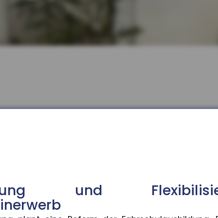
bilisierung im Führerscheinerwe
 Fahrschulausbildung. Der Gesetzentwurf dazu sieht v
 bundesweit gestiegen
isierung und Flexibil
ngen sind im Ausbildungsjahr 2025/26 im Schnitt um 3
inerwerb