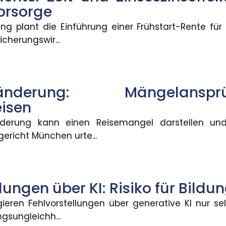
vorsorge
 im Smart Home
ng plant die Einführung einer Frühstart-Rente für
cherungswir...
eiden können, welche Daten aus ihrem Smart Home si
tenänderung: Mängelan
artrente
isen
mt Formen an. Demnach sollen für jedes Kind vom sec
änderung kann einen Reisemangel darstellen u
ericht München urte...
sjahre sagt wenig über die Ren
Rentenversicherung verteile sich von kleinen Renten
lungen über KI: Risiko für Bildu
gieren Fehlvorstellungen über generative KI nur se
gsungleichh...