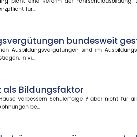
ung plant eine Reform der Fahrschulausbildung.
nzpflicht für...
aktor
folge ? aber nicht für alle. Die Verfügbarkeit von 
gsvergütungen bundesweit ges
lichen Ausbildungsvergütungen sind im Ausbildungs
iegen. In vi...
eren stark zwischen Bundesländ
 bei neu zugegangenen Altersrenten betrugen 2025 fü
 als Bildungsfaktor
ause verbessern Schulerfolge ? aber nicht für all
er KMU: Umsatz und Gewinn ste
ohnungen be...
mittlerer Unternehmen hat sich im zweiten Quartal 202