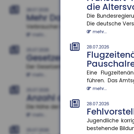
die Alters
28.07.2026
Mehr Datensouveränität
Die Bundesregieru
Die deutsche Versi
Verbraucher sollen künftig selbst entsch
mehr...
mehr...
28.07.2026
25.07.2026
Flugzei
Gesetzentwurf zur Frühst
Pauschalre
Der Gesetzentwurf zur Frühstartrente nim
Eine Flugzeiten
mehr...
führen. Das Amtsg
mehr...
25.07.2026
Anzahl der Versicherung
28.07.2026
Die Höhe der Renten aus der gesetzlichen 
Fehlvorstel
mehr...
Jugendliche korri
bestehende Bildun
25.07.2026