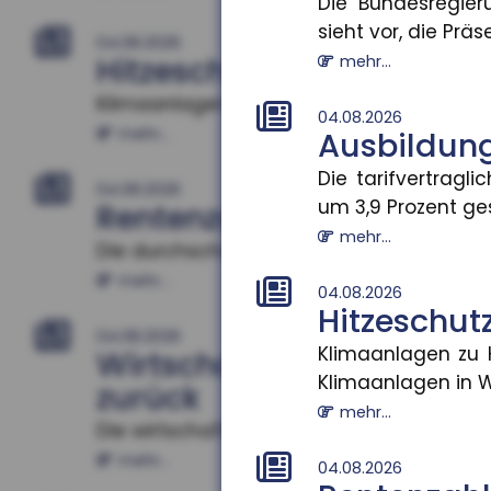
Die Bundesregier
sieht vor, die Präse
04.08.2026
Hitzeschutz als Bildungsf
mehr...
Klimaanlagen zu Hause verbessern Schuler
04.08.2026
mehr...
Ausbildun
Die tarifvertrag
04.08.2026
um 3,9 Prozent gest
Rentenzahlbeträge varii
mehr...
Die durchschnittlichen Rentenzahlbeträge
mehr...
04.08.2026
Hitzeschutz
04.08.2026
Klimaanlagen zu H
Wirtschaftliche Lage d
Klimaanlagen in W
zurück
mehr...
Die wirtschaftliche Situation kleiner und 
mehr...
04.08.2026