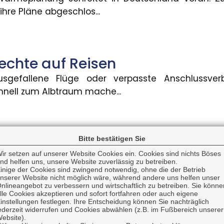
hre Pläne abgeschlos...
 KI-generierte Inhalte
 in Deutschland KI-generierte Inhalte wie Videos, A
echte auf Reisen
usgefallene Flüge oder verpasste Anschlussve
uung für Grundschulkinder
nell zum Albtraum mache...
 einen gesetzlichen Anspruch auf Ganztagsbetreuung.
ttskosten für Blitzschäden gest
Bitte bestätigen Sie
ung: Regress gegen Anwälte
ir setzen auf unserer Website Cookies ein. Cookies sind nichts Böses
tz- und Überspannungsschäden in Deutschland is
nd helfen uns, unsere Website zuverlässig zu betreiben.
chnittlichen Sch...
inige der Cookies sind zwingend notwendig, ohne die der Betrieb
nserer Website nicht möglich wäre, während andere uns helfen unser
 dass Rechtsschutzversicherungen Anwälte auch da
nlineangebot zu verbessern und wirtschaftlich zu betreiben. Sie könne
lle Cookies akzeptieren und sofort fortfahren oder auch eigene
instellungen festlegen. Ihre Entscheidung können Sie nachträglich
ederzeit widerrufen und Cookies abwählen (z.B. im Fußbereich unserer
ngspflicht für KI-generierte In
ebsite).