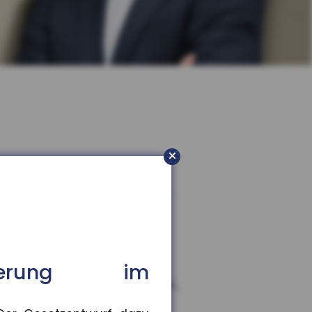
rb
or, die Präsenzpflicht für...
isierung im
,9 Prozent gestiegen. In vi...