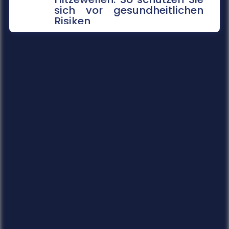
sich vor gesundheitlichen
Risiken
Extreme Temperaturen belasten den Körper
stark und können im schlimmsten Fall tödlich
enden. Das Robert Koch-Institut sc...
mehr...
14.07.2026
Gefahrenkarten in Echtzeit
Fünf Jahre nach der Flutkatastrophe im Ahrtal
arbeitet die Universität Siegen an einem
digitalen Werkzeug, das Städte un...
mehr...
14.07.2026
Soziale Medien in den Ferien
Die Sommerferien bieten Jugendlichen die
Chance, abzuschalten und neue Energie zu
tanken. Doch statt im Badesee zu entsp...
mehr...