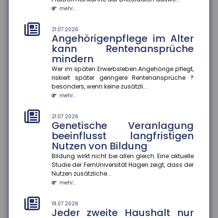
Finanzkriminalität
mehr...
Im Mittelpunkt des Aktionsplans zur Bekämpfung von
Steuer- und Finanzkriminalität stehen die bessere
Vernetzung von Ermi...
21.07.2026
Angehörigenpflege im Alter
mehr...
kann Rentenansprüche
mindern
18.07.2026
Gründer-Persönlichkeit
Wer im späten Erwerbsleben Angehörige pflegt,
beeinflusst Krisenbewältigung
riskiert später geringere Rentenansprüche ?
von Start-ups
besonders, wenn keine zusätzli...
mehr...
Eine Studie des ZEW Mannheim und der Technischen
Universität München zeigt: Die Persönlichkeit von
Gründer:innen entsche...
21.07.2026
Genetische Veranlagung
mehr...
beeinflusst langfristigen
Nutzen von Bildung
18.07.2026
Wohnungseigentümer können
Bildung wirkt nicht bei allen gleich. Eine aktuelle
Einbau von Klima-Splitgeräten
Studie der FernUniversität Hagen zeigt, dass der
verlangen
Nutzen zusätzliche...
mehr...
Der Bundesgerichtshof hat entschieden, dass
Wohnungseigentümer unter bestimmten
Voraussetzungen den Einbau eines Klima-S...
18.07.2026
Jeder zweite Haushalt nur
mehr...