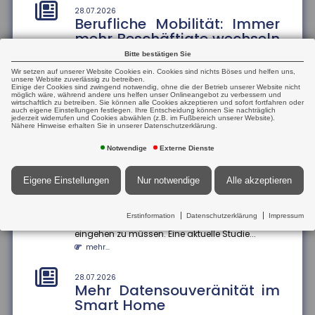
aus
28.07.2026
Berufliche Mobilität: Immer
Die Höhe der Renten aus der gesetzlichen
mehr Beschäftigte wechseln
Rentenversicherung verteile sich von kleinen Renten
den Beruf
bis hin zu sehr hohen Rente...
Bitte bestätigen Sie
mehr...
Der Anteil der Beschäftigten, die innerhalb eines
Wir setzen auf unserer Website Cookies ein. Cookies sind nichts Böses und helfen uns,
Jahres ihren Beruf wechseln, ist zwischen 2013
unsere Website zuverlässig zu betreiben.
Einige der Cookies sind zwingend notwendig, ohne die der Betrieb unserer Website nicht
und 2024 um 13 Prozentp...
möglich wäre, während andere uns helfen unser Onlineangebot zu verbessern und
25.07.2026
wirtschaftlich zu betreiben. Sie können alle Cookies akzeptieren und sofort fortfahren oder
Mehrheit der Azubis zufrieden
mehr...
auch eigene Einstellungen festlegen. Ihre Entscheidung können Sie nachträglich
jederzeit widerrufen und Cookies abwählen (z.B. im Fußbereich unserer Website).
90 Prozent der befragten Auszubildenden sind mit
Nähere Hinweise erhalten Sie in unserer Datenschutzerklärung.
ihrem Job zufrieden. Das ergab eine aktuelle Studie
28.07.2026
Geschlechterspezifische
der Bertelsmann S...
Notwendige
Externe Dienste
Mobilität: Wie Umzüge
mehr...
Karrierechancen
Eigene Einstellungen
Nur notwendige
Alle akzeptieren
beeinflussen
25.07.2026
Informationsaustausch über
Paare, die umziehen, stehen oft vor der
Finanzkonten
Erstinformation
Datenschutzerklärung
Impressum
Herausforderung, berufliche Kompromisse
eingehen zu müssen. Eine aktuelle Studie...
Der internationale Informationsaustausch über
Finanzkonten soll ausgeweitet werden. Dazu hat die
mehr...
Bundesregierung einen...
mehr...
28.07.2026
Mehr Datensouveränität im
Smart Home
25.07.2026