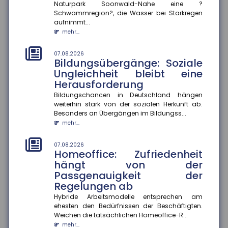
Naturpark Soonwald-Nahe eine ?
07.08.2026
Schwammregion?, die Wasser bei Starkregen
Selbstgeschenke: Deutsche
aufnimmt...
geben fast 2.000 Euro pro Jahr
mehr...
für sich selbst aus
Im Schnitt wenden Menschen in Deutschland jährlich
07.08.2026
rund 1.993 Euro für Selbstgeschenke auf. Besonders
Bildungsübergänge: Soziale
beliebt sind Kleid...
Ungleichheit bleibt eine
mehr...
Herausforderung
Bildungschancen in Deutschland hängen
04.08.2026
weiterhin stark von der sozialen Herkunft ab.
Digitalisierung und
Besonders an Übergängen im Bildungss...
Flexibilisierung im
mehr...
Führerscheinerwerb
Die Bundesregierung plant eine Reform der
07.08.2026
Fahrschulausbildung. Der Gesetzentwurf dazu sieht
Homeoffice: Zufriedenheit
vor, die Präsenzpflicht für...
hängt von der
mehr...
Passgenauigkeit der
Regelungen ab
04.08.2026
Ausbildungsvergütungen
Hybride Arbeitsmodelle entsprechen am
ehesten den Bedürfnissen der Beschäftigten.
bundesweit gestiegen
Weichen die tatsächlichen Homeoffice-R...
Die tarifvertraglichen Ausbildungsvergütungen sind
mehr...