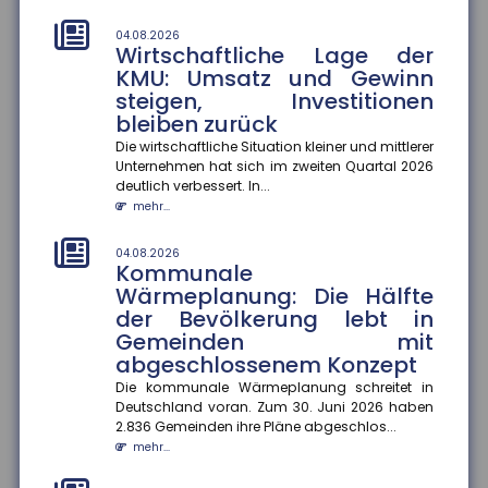
01.08.2026
Durchschnittskosten für
04.08.2026
Wirtschaftliche Lage der
Blitzschäden gestiegen
KMU: Umsatz und Gewinn
Die Zahl der Blitz- und Überspannungsschäden in
steigen, Investitionen
Deutschland ist zwar gesunken, dafür stiegen die
bleiben zurück
durchschnittlichen Sch...
mehr...
Die wirtschaftliche Situation kleiner und mittlerer
Unternehmen hat sich im zweiten Quartal 2026
deutlich verbessert. In...
01.08.2026
Kennzeichnungspflicht für KI-
mehr...
generierte Inhalte
04.08.2026
Ab dem 2. August 2026 müssen Unternehmen in
Kommunale
Deutschland KI-generierte Inhalte wie Videos, Audios,
Wärmeplanung: Die Hälfte
Bilder oder Texte als...
der Bevölkerung lebt in
mehr...
Gemeinden mit
abgeschlossenem Konzept
01.08.2026
Recht auf Ganztagsbetreuung
Die kommunale Wärmeplanung schreitet in
für Grundschulkinder
Deutschland voran. Zum 30. Juni 2026 haben
2.836 Gemeinden ihre Pläne abgeschlos...
Ab dem 1. August 2026 haben Erstklässler einen
mehr...
gesetzlichen Anspruch auf Ganztagsbetreuung.
Dieser wird schrittweise au...