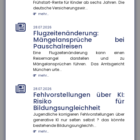
Frühstart-Rente für Kinder ab sechs Jahren. Die
Herausforderung, berufliche Kompromisse eingehen
deutsche Versicherungswir...
zu müssen. Eine aktuelle Studie...
mehr...
mehr...
28.07.2026
28.07.2026
Flugzeitenänderung:
Mehr Datensouveränität im
Mängelansprüche bei
Smart Home
Pauschalreisen
Verbraucher sollen künftig selbst entscheiden
können, welche Daten aus ihrem Smart Home sie
Eine Flugzeitenänderung kann einen
teilen. Im Rahmen des Proj...
Reisemangel darstellen und zu
Mängelansprüchen führen. Das Amtsgericht
mehr...
München urte...
mehr...
25.07.2026
Gesetzentwurf zur
Frühstartrente
28.07.2026
Fehlvorstellungen über KI:
Der Gesetzentwurf zur Frühstartrente nimmt Formen
Risiko für
an. Demnach sollen für jedes Kind vom sechsten bis
Bildungsungleichheit
zum 18. Lebensjahr...
mehr...
Jugendliche korrigieren Fehlvorstellungen über
generative KI nur selten selbst ? das könnte
bestehende Bildungsungleichh...
25.07.2026
Anzahl der Versicherungsjahre
mehr...
sagt wenig über die Rentenhöhe