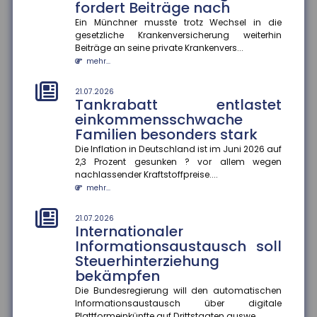
fordert Beiträge nach
mehr...
Ein Münchner musste trotz Wechsel in die
gesetzliche Krankenversicherung weiterhin
18.07.2026
Jeder zweite Haushalt nur
Beiträge an seine private Krankenvers...
mangelhaft abgesichert
mehr...
Eine aktuelle Studie des Gesamtverbands der
Deutschen Versicherer (GDV) offenbart: In mehr als
21.07.2026
Tankrabatt entlastet
20 Millionen Haushalten m...
einkommensschwache
mehr...
Familien besonders stark
18.07.2026
Die Inflation in Deutschland ist im Juni 2026 auf
Krankenkasse muss
2,3 Prozent gesunken ? vor allem wegen
Rettungshubschrauber-
nachlassender Kraftstoffpreise....
Transport im Urlaub nicht
mehr...
erstatten
21.07.2026
Das Hessische Landessozialgericht hat entschieden,
Internationaler
dass eine gesetzliche Krankenkasse die Kosten für
Informationsaustausch soll
einen Rettungshubsc...
Steuerhinterziehung
mehr...
bekämpfen
18.07.2026
Die Bundesregierung will den automatischen
Aktionsplan gegen Steuer- und
Informationsaustausch über digitale
Plattformeinkünfte auf Drittstaaten auswe...