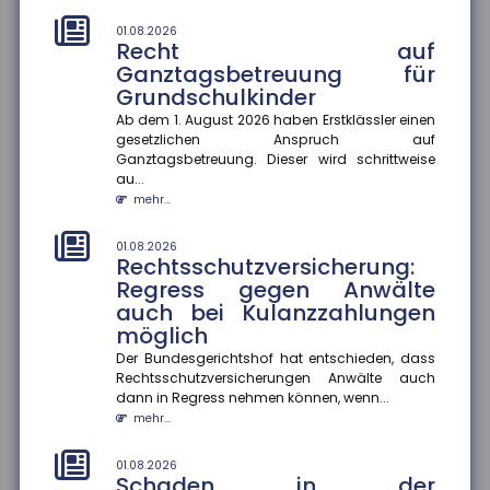
Die EUDI-Wallet soll ab 2027 schrittweise eingeführt
01.08.2026
werden und digitale Ausweise, Signaturen und
Recht auf
Bezahlfunktionen bünde...
Ganztagsbetreuung für
mehr...
Grundschulkinder
Ab dem 1. August 2026 haben Erstklässler einen
28.07.2026
Frühstart-Rente: Zeit und
gesetzlichen Anspruch auf
Ganztagsbetreuung. Dieser wird schrittweise
Zinseszinseffekt als Hebel für
au...
die Altersvorsorge
mehr...
Die Bundesregierung plant die Einführung einer
Frühstart-Rente für Kinder ab sechs Jahren. Die
01.08.2026
deutsche Versicherungswir...
Rechtsschutzversicherung:
mehr...
Regress gegen Anwälte
auch bei Kulanzzahlungen
28.07.2026
möglich
Flugzeitenänderung:
Mängelansprüche bei
Der Bundesgerichtshof hat entschieden, dass
Rechtsschutzversicherungen Anwälte auch
Pauschalreisen
dann in Regress nehmen können, wenn...
Eine Flugzeitenänderung kann einen Reisemangel
mehr...
darstellen und zu Mängelansprüchen führen. Das
Amtsgericht München urte...
01.08.2026
mehr...
Schaden in der