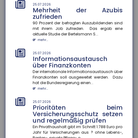
25.07.2026
Mehrheit der Azubis
21.07.2026
Unwirksame Kündigung: Private
zufrieden
Krankenversicherung fordert
90 Prozent der befragten Auszubildenden sind
Beiträge nach
mit ihrem Job zufrieden. Das ergab eine
aktuelle Studie der Bertelsmann S...
Ein Münchner musste trotz Wechsel in die gesetzliche
Krankenversicherung weiterhin Beiträge an seine
mehr...
private Krankenvers...
mehr...
25.07.2026
Informationsaustausch
über Finanzkonten
21.07.2026
Tankrabatt entlastet
Der internationale Informationsaustausch über
einkommensschwache
Finanzkonten soll ausgeweitet werden. Dazu
Familien besonders stark
hat die Bundesregierung einen...
mehr...
Die Inflation in Deutschland ist im Juni 2026 auf 2,3
Prozent gesunken ? vor allem wegen nachlassender
Kraftstoffpreise....
25.07.2026
Prioritäten beim
mehr...
Versicherungsschutz setzen
und regelmäßig prüfen
21.07.2026
Internationaler
Ein Privathaushalt gibt im Schnitt 1.788 Euro pro
Informationsaustausch soll
Jahr für Versicherungen aus ? ohne Lebens-,
Renten-, private Pflege- o...