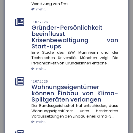
Vernetzung von Ermi...
mehr...
mehr...
14.07.2026
Fünf Jahre nach der Ahrtalflut:
18.07.2026
Gründer-Persönlichkeit
Versicherer fordern mehr
beeinflusst
Tempo bei Prävention und
Krisenbewältigung von
Klimafolgenanpassung
Start-ups
Fünf Jahre nach der verheerenden Flutkatastrophe im
Ahrtal warnt der Gesamtverband der Deutschen
Eine Studie des ZEW Mannheim und der
Versicherer (GDV) davor...
Technischen Universität München zeigt: Die
Persönlichkeit von Gründer:innen entsche...
mehr...
mehr...
14.07.2026
Erwerbstätigkeit im Ruhestand
18.07.2026
Wohnungseigentümer
Eine aktuelle Studie zeigt, dass höhere
können Einbau von Klima-
Renteneinkommen die Erwerbstätigkeit im Ruhestand
Splitgeräten verlangen
moderat senken. Ein zusätzlic...
mehr...
Der Bundesgerichtshof hat entschieden, dass
Wohnungseigentümer unter bestimmten
Voraussetzungen den Einbau eines Klima-S...
14.07.2026
Hitzewellen: So schützen Sie sich
mehr...
vor gesundheitlichen Risiken