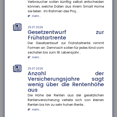
Prioritäten beim
Verbraucher sollen künftig selbst entscheiden
Versicherungsschutz setzen
können, welche Daten aus ihrem Smart Home
und regelmäßig prüfen
sie teilen. Im Rahmen des Proj...
mehr...
Ein Privathaushalt gibt im Schnitt 1.788 Euro pro Jahr
für Versicherungen aus ? ohne Lebens-, Renten-,
private Pflege- o...
25.07.2026
Gesetzentwurf zur
mehr...
Frühstartrente
25.07.2026
Der Gesetzentwurf zur Frühstartrente nimmt
Konjunkturerwartungen steigen
Formen an. Demnach sollen für jedes Kind vom
stark an
sechsten bis zum 18. Lebensjahr...
mehr...
Im Juli stieg der ZEW-Index um 15,8 Punkte an und
beträgt nun plus 26,3 Punkte. Die Einschätzung der
aktuellen konjunk...
25.07.2026
Anzahl der
mehr...
Versicherungsjahre sagt
wenig über die Rentenhöhe
21.07.2026
Zu wenig Mietangebot in
aus
Großstädten
Die Höhe der Renten aus der gesetzlichen
In vielen deutschen Großstädten ist das Angebot an
Rentenversicherung verteile sich von kleinen
Mietwohnungen seit 2022 stark zurückgegangen ? in
Renten bis hin zu sehr hohen Rente...
Hamburg sogar um 57...
mehr...
mehr...