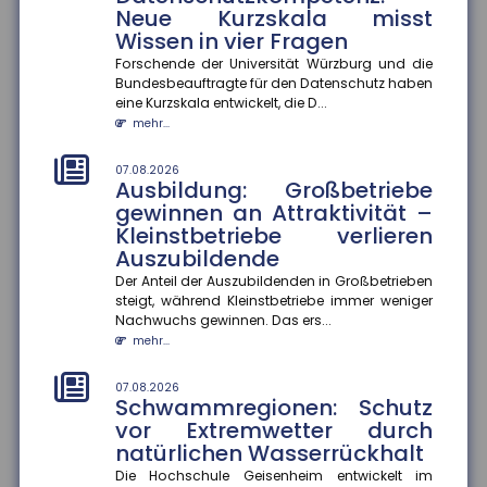
Die Hochschule Geisenheim entwickelt im Naturpark
Neue Kurzskala misst
Soonwald-Nahe eine ?Schwammregion?, die
Wissen in vier Fragen
Wasser bei Starkregen aufnimmt...
Forschende der Universität Würzburg und die
mehr...
Bundesbeauftragte für den Datenschutz haben
eine Kurzskala entwickelt, die D...
07.08.2026
mehr...
Bildungsübergänge: Soziale
Ungleichheit bleibt eine
07.08.2026
Herausforderung
Ausbildung: Großbetriebe
Bildungschancen in Deutschland hängen weiterhin
gewinnen an Attraktivität –
stark von der sozialen Herkunft ab. Besonders an
Kleinstbetriebe verlieren
Übergängen im Bildungss...
Auszubildende
mehr...
Der Anteil der Auszubildenden in Großbetrieben
steigt, während Kleinstbetriebe immer weniger
07.08.2026
Nachwuchs gewinnen. Das ers...
Homeoffice: Zufriedenheit
mehr...
hängt von der Passgenauigkeit
der Regelungen ab
07.08.2026
Hybride Arbeitsmodelle entsprechen am ehesten den
Schwammregionen: Schutz
Bedürfnissen der Beschäftigten. Weichen die
vor Extremwetter durch
tatsächlichen Homeoffice-R...
natürlichen Wasserrückhalt
mehr...
Die Hochschule Geisenheim entwickelt im