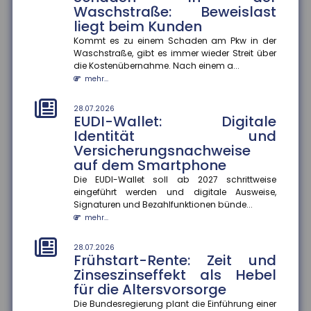
Waschstraße: Beweislast
28.07.2026
liegt beim Kunden
Fehlvorstellungen über KI: Risiko
für Bildungsungleichheit
Kommt es zu einem Schaden am Pkw in der
Waschstraße, gibt es immer wieder Streit über
Jugendliche korrigieren Fehlvorstellungen über
die Kostenübernahme. Nach einem a...
generative KI nur selten selbst ? das könnte
mehr...
bestehende Bildungsungleichh...
mehr...
28.07.2026
EUDI-Wallet: Digitale
28.07.2026
Identität und
Berufliche Mobilität: Immer
Versicherungsnachweise
mehr Beschäftigte wechseln
auf dem Smartphone
den Beruf
Die EUDI-Wallet soll ab 2027 schrittweise
Der Anteil der Beschäftigten, die innerhalb eines
eingeführt werden und digitale Ausweise,
Jahres ihren Beruf wechseln, ist zwischen 2013 und
Signaturen und Bezahlfunktionen bünde...
2024 um 13 Prozentp...
mehr...
mehr...
28.07.2026
28.07.2026
Frühstart-Rente: Zeit und
Geschlechterspezifische
Zinseszinseffekt als Hebel
Mobilität: Wie Umzüge
für die Altersvorsorge
Karrierechancen beeinflussen
Die Bundesregierung plant die Einführung einer
Paare, die umziehen, stehen oft vor der