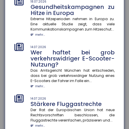
Extreme Temperaturen belasten den Körper stark und
18.07.2026
Gesundheitskampagnen zu
können im schlimmsten Fall tödlich enden. Das
Hitze in Europa
Robert Koch-Institut sc...
mehr...
Extreme Hitzeperioden nehmen in Europa zu.
Eine aktuelle Studie zeigt, dass viele
Kommunikationskampagnen zum Hitzeschut...
14.07.2026
Gefahrenkarten in Echtzeit
mehr...
Fünf Jahre nach der Flutkatastrophe im Ahrtal
arbeitet die Universität Siegen an einem digitalen
14.07.2026
Wer haftet bei grob
Werkzeug, das Städte un...
mehr...
verkehrswidriger E-Scooter-
Nutzung?
14.07.2026
Das Amtsgericht München hat entschieden,
Soziale Medien in den Ferien
dass bei grob verkehrswidriger Nutzung eines
Die Sommerferien bieten Jugendlichen die Chance,
E-Scooters der Fahrer im Falle ein...
abzuschalten und neue Energie zu tanken. Doch statt
mehr...
im Badesee zu entsp...
mehr...
14.07.2026
Stärkere Fluggastrechte
Der Rat der Europäischen Union hat neue
Rechtsvorschriften beschlossen, die
Fluggastrechte vereinfachen, präzisieren und...
mehr...