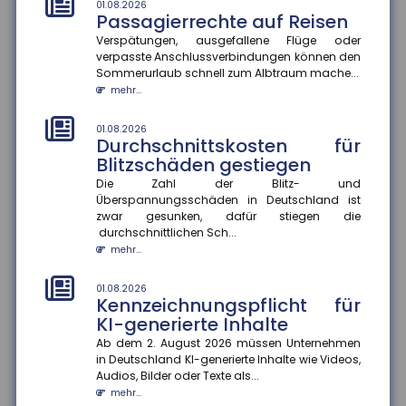
mehr...
01.08.2026
Passagierrechte auf Reisen
Verspätungen, ausgefallene Flüge oder
01.08.2026
Rechtsschutzversicherung:
verpasste Anschlussverbindungen können den
Regress gegen Anwälte auch
Sommerurlaub schnell zum Albtraum mache...
bei Kulanzzahlungen möglich
mehr...
Der Bundesgerichtshof hat entschieden, dass
Rechtsschutzversicherungen Anwälte auch dann in
01.08.2026
Durchschnittskosten für
Regress nehmen können, wenn...
Blitzschäden gestiegen
mehr...
Die Zahl der Blitz- und
Überspannungsschäden in Deutschland ist
01.08.2026
Schaden in der Waschstraße:
zwar gesunken, dafür stiegen die
durchschnittlichen Sch...
Beweislast liegt beim Kunden
mehr...
Kommt es zu einem Schaden am Pkw in der
Waschstraße, gibt es immer wieder Streit über die
Kostenübernahme. Nach einem a...
01.08.2026
Kennzeichnungspflicht für
mehr...
KI-generierte Inhalte
Ab dem 2. August 2026 müssen Unternehmen
28.07.2026
EUDI-Wallet: Digitale Identität
in Deutschland KI-generierte Inhalte wie Videos,
Audios, Bilder oder Texte als...
und Versicherungsnachweise
mehr...
auf dem Smartphone