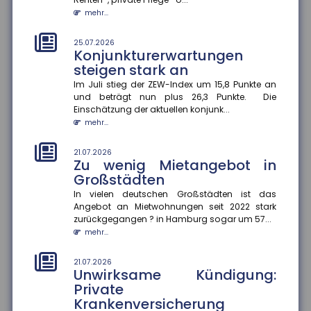
Steuerhinterziehung
bekämpfen
mehr...
Die Bundesregierung will den automatischen
Informationsaustausch über digitale
25.07.2026
Konjunkturerwartungen
Plattformeinkünfte auf Drittstaaten auswe...
steigen stark an
mehr...
Im Juli stieg der ZEW-Index um 15,8 Punkte an
und beträgt nun plus 26,3 Punkte. Die
21.07.2026
Angehörigenpflege im Alter
Einschätzung der aktuellen konjunk...
kann Rentenansprüche
mehr...
mindern
21.07.2026
Wer im späten Erwerbsleben Angehörige pflegt,
Zu wenig Mietangebot in
riskiert später geringere Rentenansprüche ?
Großstädten
besonders, wenn keine zusätzli...
mehr...
In vielen deutschen Großstädten ist das
Angebot an Mietwohnungen seit 2022 stark
zurückgegangen ? in Hamburg sogar um 57...
21.07.2026
Genetische Veranlagung
mehr...
beeinflusst langfristigen Nutzen
von Bildung
21.07.2026
Unwirksame Kündigung:
Bildung wirkt nicht bei allen gleich. Eine aktuelle
Private
Studie der FernUniversität Hagen zeigt, dass der
Krankenversicherung
Nutzen zusätzliche...