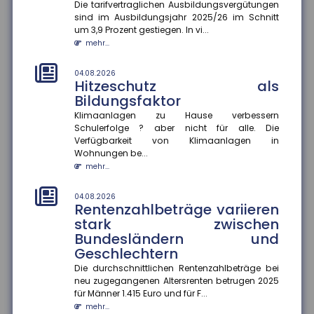
Investitionen bleiben zurück
Die tarifvertraglichen Ausbildungsvergütungen
sind im Ausbildungsjahr 2025/26 im Schnitt
Die wirtschaftliche Situation kleiner und mittlerer
um 3,9 Prozent gestiegen. In vi...
Unternehmen hat sich im zweiten Quartal 2026
mehr...
deutlich verbessert. In...
mehr...
04.08.2026
Hitzeschutz als
04.08.2026
Bildungsfaktor
Kommunale Wärmeplanung:
Die Hälfte der Bevölkerung lebt
Klimaanlagen zu Hause verbessern
Schulerfolge ? aber nicht für alle. Die
in Gemeinden mit
Verfügbarkeit von Klimaanlagen in
abgeschlossenem Konzept
Wohnungen be...
Die kommunale Wärmeplanung schreitet in
mehr...
Deutschland voran. Zum 30. Juni 2026 haben 2.836
Gemeinden ihre Pläne abgeschlos...
04.08.2026
mehr...
Rentenzahlbeträge variieren
stark zwischen
01.08.2026
Bundesländern und
Passagierrechte auf Reisen
Geschlechtern
Verspätungen, ausgefallene Flüge oder verpasste
Die durchschnittlichen Rentenzahlbeträge bei
Anschlussverbindungen können den Sommerurlaub
neu zugegangenen Altersrenten betrugen 2025
schnell zum Albtraum mache...
für Männer 1.415 Euro und für F...
mehr...
mehr...