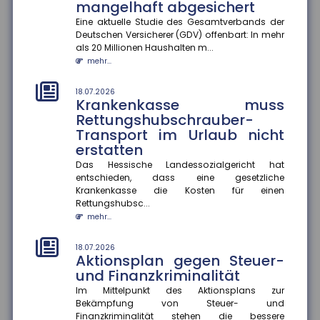
mangelhaft abgesichert
18.07.2026
Eine aktuelle Studie des Gesamtverbands der
Gesundheitskampagnen zu
Deutschen Versicherer (GDV) offenbart: In mehr
Hitze in Europa
als 20 Millionen Haushalten m...
mehr...
Extreme Hitzeperioden nehmen in Europa zu. Eine
aktuelle Studie zeigt, dass viele
Kommunikationskampagnen zum Hitzeschut...
18.07.2026
Krankenkasse muss
mehr...
Rettungshubschrauber-
Transport im Urlaub nicht
14.07.2026
Wer haftet bei grob
erstatten
verkehrswidriger E-Scooter-
Das Hessische Landessozialgericht hat
Nutzung?
entschieden, dass eine gesetzliche
Krankenkasse die Kosten für einen
Das Amtsgericht München hat entschieden, dass bei
Rettungshubsc...
grob verkehrswidriger Nutzung eines E-Scooters der
Fahrer im Falle ein...
mehr...
mehr...
18.07.2026
Aktionsplan gegen Steuer-
14.07.2026
Stärkere Fluggastrechte
und Finanzkriminalität
Der Rat der Europäischen Union hat neue
Im Mittelpunkt des Aktionsplans zur
Rechtsvorschriften beschlossen, die Fluggastrechte
Bekämpfung von Steuer- und
vereinfachen, präzisieren und...
Finanzkriminalität stehen die bessere