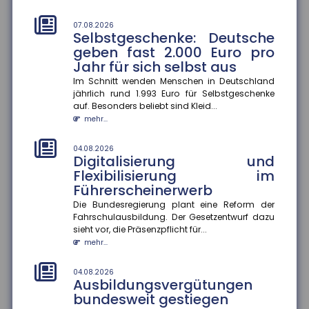
im Ausbildungsjahr 2025/26 im Schnitt um 3,9
Prozent gestiegen. In vi...
07.08.2026
mehr...
Selbstgeschenke: Deutsche
geben fast 2.000 Euro pro
04.08.2026
Jahr für sich selbst aus
Hitzeschutz als Bildungsfaktor
Im Schnitt wenden Menschen in Deutschland
Klimaanlagen zu Hause verbessern Schulerfolge ?
jährlich rund 1.993 Euro für Selbstgeschenke
aber nicht für alle. Die Verfügbarkeit von
auf. Besonders beliebt sind Kleid...
Klimaanlagen in Wohnungen be...
mehr...
mehr...
04.08.2026
04.08.2026
Digitalisierung und
Rentenzahlbeträge variieren
Flexibilisierung im
stark zwischen Bundesländern
Führerscheinerwerb
und Geschlechtern
Die Bundesregierung plant eine Reform der
Die durchschnittlichen Rentenzahlbeträge bei neu
Fahrschulausbildung. Der Gesetzentwurf dazu
zugegangenen Altersrenten betrugen 2025 für
sieht vor, die Präsenzpflicht für...
Männer 1.415 Euro und für F...
mehr...
mehr...
04.08.2026
04.08.2026
Ausbildungsvergütungen
Wirtschaftliche Lage der KMU:
bundesweit gestiegen
Umsatz und Gewinn steigen,