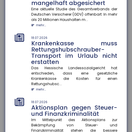
mangelhaft abgesichert
18.07.2026
Eine aktuelle Studie des Gesamtverbands der
Gesundheitskampagnen zu
Deutschen Versicherer (GDV) offenbart: In mehr
Hitze in Europa
als 20 Millionen Haushalten m...
mehr...
Extreme Hitzeperioden nehmen in Europa zu. Eine
aktuelle Studie zeigt, dass viele
Kommunikationskampagnen zum Hitzeschut...
18.07.2026
Krankenkasse muss
mehr...
Rettungshubschrauber-
Transport im Urlaub nicht
14.07.2026
Wer haftet bei grob
erstatten
verkehrswidriger E-Scooter-
Das Hessische Landessozialgericht hat
Nutzung?
entschieden, dass eine gesetzliche
Krankenkasse die Kosten für einen
Das Amtsgericht München hat entschieden, dass bei
Rettungshubsc...
grob verkehrswidriger Nutzung eines E-Scooters der
Fahrer im Falle ein...
mehr...
mehr...
18.07.2026
Aktionsplan gegen Steuer-
14.07.2026
Stärkere Fluggastrechte
und Finanzkriminalität
Der Rat der Europäischen Union hat neue
Im Mittelpunkt des Aktionsplans zur
Rechtsvorschriften beschlossen, die Fluggastrechte
Bekämpfung von Steuer- und
vereinfachen, präzisieren und...
Finanzkriminalität stehen die bessere