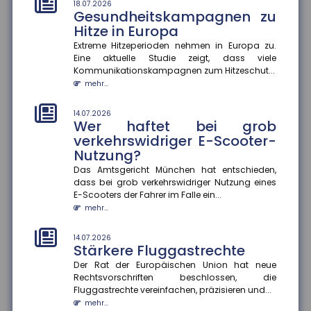
Extreme Temperaturen belasten den Körper stark und
18.07.2026
Gesundheitskampagnen zu
können im schlimmsten Fall tödlich enden. Das
Hitze in Europa
Robert Koch-Institut sc...
mehr...
Extreme Hitzeperioden nehmen in Europa zu.
Eine aktuelle Studie zeigt, dass viele
Kommunikationskampagnen zum Hitzeschut...
14.07.2026
Gefahrenkarten in Echtzeit
mehr...
Fünf Jahre nach der Flutkatastrophe im Ahrtal
arbeitet die Universität Siegen an einem digitalen
14.07.2026
Wer haftet bei grob
Werkzeug, das Städte un...
mehr...
verkehrswidriger E-Scooter-
Nutzung?
14.07.2026
Das Amtsgericht München hat entschieden,
Soziale Medien in den Ferien
dass bei grob verkehrswidriger Nutzung eines
Die Sommerferien bieten Jugendlichen die Chance,
E-Scooters der Fahrer im Falle ein...
abzuschalten und neue Energie zu tanken. Doch statt
mehr...
im Badesee zu entsp...
mehr...
14.07.2026
Stärkere Fluggastrechte
Der Rat der Europäischen Union hat neue
Rechtsvorschriften beschlossen, die
Fluggastrechte vereinfachen, präzisieren und...
mehr...