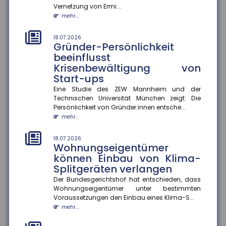
Vernetzung von Ermi...
mehr...
mehr...
14.07.2026
Fünf Jahre nach der Ahrtalflut:
18.07.2026
Gründer-Persönlichkeit
Versicherer fordern mehr
beeinflusst
Tempo bei Prävention und
Krisenbewältigung von
Klimafolgenanpassung
Start-ups
Fünf Jahre nach der verheerenden Flutkatastrophe im
Ahrtal warnt der Gesamtverband der Deutschen
Eine Studie des ZEW Mannheim und der
Versicherer (GDV) davor...
Technischen Universität München zeigt: Die
Persönlichkeit von Gründer:innen entsche...
mehr...
mehr...
14.07.2026
Erwerbstätigkeit im Ruhestand
18.07.2026
Wohnungseigentümer
Eine aktuelle Studie zeigt, dass höhere
können Einbau von Klima-
Renteneinkommen die Erwerbstätigkeit im Ruhestand
Splitgeräten verlangen
moderat senken. Ein zusätzlic...
mehr...
Der Bundesgerichtshof hat entschieden, dass
Wohnungseigentümer unter bestimmten
Voraussetzungen den Einbau eines Klima-S...
14.07.2026
Hitzewellen: So schützen Sie sich
mehr...
vor gesundheitlichen Risiken