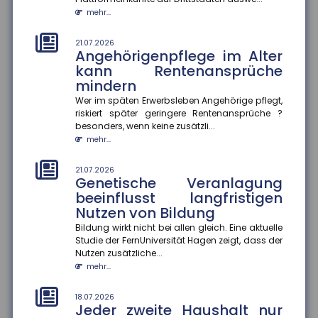
Finanzkriminalität
mehr...
Im Mittelpunkt des Aktionsplans zur Bekämpfung von
Steuer- und Finanzkriminalität stehen die bessere
Vernetzung von Ermi...
21.07.2026
Angehörigenpflege im Alter
mehr...
kann Rentenansprüche
mindern
18.07.2026
Gründer-Persönlichkeit
Wer im späten Erwerbsleben Angehörige pflegt,
beeinflusst Krisenbewältigung
riskiert später geringere Rentenansprüche ?
von Start-ups
besonders, wenn keine zusätzli...
mehr...
Eine Studie des ZEW Mannheim und der Technischen
Universität München zeigt: Die Persönlichkeit von
Gründer:innen entsche...
21.07.2026
Genetische Veranlagung
mehr...
beeinflusst langfristigen
Nutzen von Bildung
18.07.2026
Wohnungseigentümer können
Bildung wirkt nicht bei allen gleich. Eine aktuelle
Einbau von Klima-Splitgeräten
Studie der FernUniversität Hagen zeigt, dass der
verlangen
Nutzen zusätzliche...
mehr...
Der Bundesgerichtshof hat entschieden, dass
Wohnungseigentümer unter bestimmten
Voraussetzungen den Einbau eines Klima-S...
18.07.2026
Jeder zweite Haushalt nur
mehr...