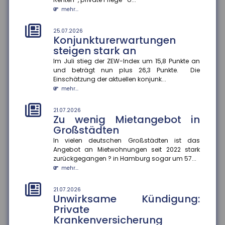
Steuerhinterziehung
bekämpfen
mehr...
Die Bundesregierung will den automatischen
Informationsaustausch über digitale
25.07.2026
Konjunkturerwartungen
Plattformeinkünfte auf Drittstaaten auswe...
steigen stark an
mehr...
Im Juli stieg der ZEW-Index um 15,8 Punkte an
und beträgt nun plus 26,3 Punkte. Die
21.07.2026
Angehörigenpflege im Alter
Einschätzung der aktuellen konjunk...
kann Rentenansprüche
mehr...
mindern
21.07.2026
Wer im späten Erwerbsleben Angehörige pflegt,
Zu wenig Mietangebot in
riskiert später geringere Rentenansprüche ?
Großstädten
besonders, wenn keine zusätzli...
mehr...
In vielen deutschen Großstädten ist das
Angebot an Mietwohnungen seit 2022 stark
zurückgegangen ? in Hamburg sogar um 57...
21.07.2026
Genetische Veranlagung
mehr...
beeinflusst langfristigen Nutzen
von Bildung
21.07.2026
Unwirksame Kündigung:
Bildung wirkt nicht bei allen gleich. Eine aktuelle
Private
Studie der FernUniversität Hagen zeigt, dass der
Krankenversicherung
Nutzen zusätzliche...