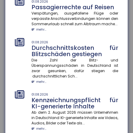
mehr...
01.08.2026
Passagierrechte auf Reisen
Verspätungen, ausgefallene Flüge oder
01.08.2026
Rechtsschutzversicherung:
verpasste Anschlussverbindungen können den
Regress gegen Anwälte auch
Sommerurlaub schnell zum Albtraum mache...
bei Kulanzzahlungen möglich
mehr...
Der Bundesgerichtshof hat entschieden, dass
Rechtsschutzversicherungen Anwälte auch dann in
01.08.2026
Durchschnittskosten für
Regress nehmen können, wenn...
Blitzschäden gestiegen
mehr...
Die Zahl der Blitz- und
Überspannungsschäden in Deutschland ist
01.08.2026
Schaden in der Waschstraße:
zwar gesunken, dafür stiegen die
durchschnittlichen Sch...
Beweislast liegt beim Kunden
mehr...
Kommt es zu einem Schaden am Pkw in der
Waschstraße, gibt es immer wieder Streit über die
Kostenübernahme. Nach einem a...
01.08.2026
Kennzeichnungspflicht für
mehr...
KI-generierte Inhalte
Ab dem 2. August 2026 müssen Unternehmen
28.07.2026
EUDI-Wallet: Digitale Identität
in Deutschland KI-generierte Inhalte wie Videos,
Audios, Bilder oder Texte als...
und Versicherungsnachweise
mehr...
auf dem Smartphone