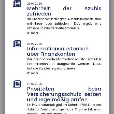
25.07.2026
Mehrheit der Azubis
21.07.2026
Unwirksame Kündigung: Private
zufrieden
Krankenversicherung fordert
90 Prozent der befragten Auszubildenden sind
Beiträge nach
mit ihrem Job zufrieden. Das ergab eine
aktuelle Studie der Bertelsmann S...
Ein Münchner musste trotz Wechsel in die gesetzliche
Krankenversicherung weiterhin Beiträge an seine
mehr...
private Krankenvers...
mehr...
25.07.2026
Informationsaustausch
über Finanzkonten
21.07.2026
Tankrabatt entlastet
Der internationale Informationsaustausch über
einkommensschwache
Finanzkonten soll ausgeweitet werden. Dazu
Familien besonders stark
hat die Bundesregierung einen...
mehr...
Die Inflation in Deutschland ist im Juni 2026 auf 2,3
Prozent gesunken ? vor allem wegen nachlassender
Kraftstoffpreise....
25.07.2026
Prioritäten beim
mehr...
Versicherungsschutz setzen
und regelmäßig prüfen
21.07.2026
Internationaler
Ein Privathaushalt gibt im Schnitt 1.788 Euro pro
Informationsaustausch soll
Jahr für Versicherungen aus ? ohne Lebens-,
Renten-, private Pflege- o...