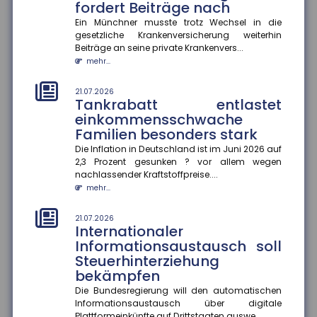
fordert Beiträge nach
mehr...
Ein Münchner musste trotz Wechsel in die
gesetzliche Krankenversicherung weiterhin
18.07.2026
Jeder zweite Haushalt nur
Beiträge an seine private Krankenvers...
mangelhaft abgesichert
mehr...
Eine aktuelle Studie des Gesamtverbands der
Deutschen Versicherer (GDV) offenbart: In mehr als
21.07.2026
Tankrabatt entlastet
20 Millionen Haushalten m...
einkommensschwache
mehr...
Familien besonders stark
18.07.2026
Die Inflation in Deutschland ist im Juni 2026 auf
Krankenkasse muss
2,3 Prozent gesunken ? vor allem wegen
Rettungshubschrauber-
nachlassender Kraftstoffpreise....
Transport im Urlaub nicht
mehr...
erstatten
21.07.2026
Das Hessische Landessozialgericht hat entschieden,
Internationaler
dass eine gesetzliche Krankenkasse die Kosten für
Informationsaustausch soll
einen Rettungshubsc...
Steuerhinterziehung
mehr...
bekämpfen
18.07.2026
Die Bundesregierung will den automatischen
Aktionsplan gegen Steuer- und
Informationsaustausch über digitale
Plattformeinkünfte auf Drittstaaten auswe...