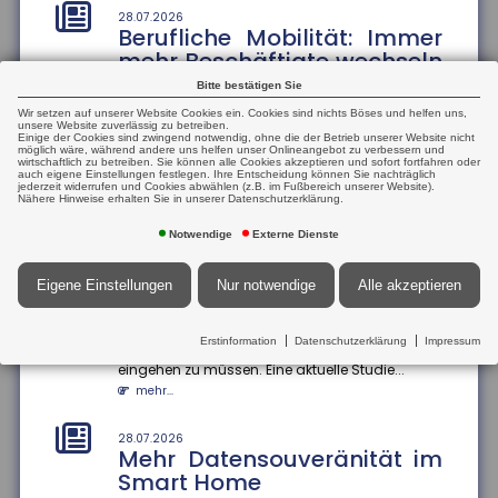
aus
28.07.2026
Berufliche Mobilität: Immer
Die Höhe der Renten aus der gesetzlichen
mehr Beschäftigte wechseln
Rentenversicherung verteile sich von kleinen Renten
den Beruf
bis hin zu sehr hohen Rente...
Bitte bestätigen Sie
mehr...
Der Anteil der Beschäftigten, die innerhalb eines
Wir setzen auf unserer Website Cookies ein. Cookies sind nichts Böses und helfen uns,
Jahres ihren Beruf wechseln, ist zwischen 2013
unsere Website zuverlässig zu betreiben.
Einige der Cookies sind zwingend notwendig, ohne die der Betrieb unserer Website nicht
und 2024 um 13 Prozentp...
möglich wäre, während andere uns helfen unser Onlineangebot zu verbessern und
25.07.2026
wirtschaftlich zu betreiben. Sie können alle Cookies akzeptieren und sofort fortfahren oder
Mehrheit der Azubis zufrieden
mehr...
auch eigene Einstellungen festlegen. Ihre Entscheidung können Sie nachträglich
jederzeit widerrufen und Cookies abwählen (z.B. im Fußbereich unserer Website).
90 Prozent der befragten Auszubildenden sind mit
Nähere Hinweise erhalten Sie in unserer Datenschutzerklärung.
ihrem Job zufrieden. Das ergab eine aktuelle Studie
28.07.2026
Geschlechterspezifische
der Bertelsmann S...
Notwendige
Externe Dienste
Mobilität: Wie Umzüge
mehr...
Karrierechancen
Eigene Einstellungen
Nur notwendige
Alle akzeptieren
beeinflussen
25.07.2026
Informationsaustausch über
Paare, die umziehen, stehen oft vor der
Finanzkonten
Erstinformation
Datenschutzerklärung
Impressum
Herausforderung, berufliche Kompromisse
eingehen zu müssen. Eine aktuelle Studie...
Der internationale Informationsaustausch über
Finanzkonten soll ausgeweitet werden. Dazu hat die
mehr...
Bundesregierung einen...
mehr...
28.07.2026
Mehr Datensouveränität im
Smart Home
25.07.2026