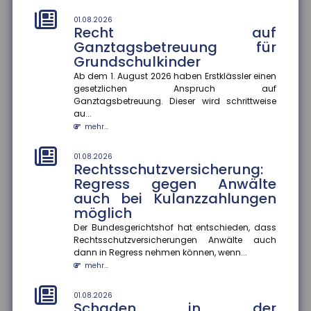
Die EUDI-Wallet soll ab 2027 schrittweise eingeführt
01.08.2026
werden und digitale Ausweise, Signaturen und
Recht auf
Bezahlfunktionen bünde...
Ganztagsbetreuung für
mehr...
Grundschulkinder
Ab dem 1. August 2026 haben Erstklässler einen
28.07.2026
Frühstart-Rente: Zeit und
gesetzlichen Anspruch auf
Ganztagsbetreuung. Dieser wird schrittweise
Zinseszinseffekt als Hebel für
au...
die Altersvorsorge
mehr...
Die Bundesregierung plant die Einführung einer
Frühstart-Rente für Kinder ab sechs Jahren. Die
01.08.2026
deutsche Versicherungswir...
Rechtsschutzversicherung:
mehr...
Regress gegen Anwälte
auch bei Kulanzzahlungen
28.07.2026
möglich
Flugzeitenänderung:
Mängelansprüche bei
Der Bundesgerichtshof hat entschieden, dass
Rechtsschutzversicherungen Anwälte auch
Pauschalreisen
dann in Regress nehmen können, wenn...
Eine Flugzeitenänderung kann einen Reisemangel
mehr...
darstellen und zu Mängelansprüchen führen. Das
Amtsgericht München urte...
01.08.2026
mehr...
Schaden in der