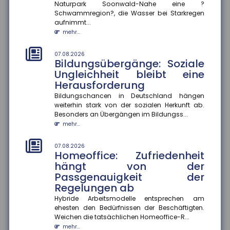
Naturpark Soonwald-Nahe eine ?
07.08.2026
Schwammregion?, die Wasser bei Starkregen
Selbstgeschenke: Deutsche
aufnimmt...
geben fast 2.000 Euro pro Jahr
mehr...
für sich selbst aus
Im Schnitt wenden Menschen in Deutschland jährlich
07.08.2026
rund 1.993 Euro für Selbstgeschenke auf. Besonders
Bildungsübergänge: Soziale
beliebt sind Kleid...
Ungleichheit bleibt eine
mehr...
Herausforderung
Bildungschancen in Deutschland hängen
04.08.2026
weiterhin stark von der sozialen Herkunft ab.
Digitalisierung und
Besonders an Übergängen im Bildungss...
Flexibilisierung im
mehr...
Führerscheinerwerb
Die Bundesregierung plant eine Reform der
07.08.2026
Fahrschulausbildung. Der Gesetzentwurf dazu sieht
Homeoffice: Zufriedenheit
vor, die Präsenzpflicht für...
hängt von der
mehr...
Passgenauigkeit der
Regelungen ab
04.08.2026
Ausbildungsvergütungen
Hybride Arbeitsmodelle entsprechen am
ehesten den Bedürfnissen der Beschäftigten.
bundesweit gestiegen
Weichen die tatsächlichen Homeoffice-R...
Die tarifvertraglichen Ausbildungsvergütungen sind
mehr...