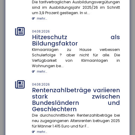
Investitionen bleiben zurück
Die tarifvertraglichen Ausbildungsvergütungen
sind im Ausbildungsjahr 2025/26 im Schnitt
Die wirtschaftliche Situation kleiner und mittlerer
um 3,9 Prozent gestiegen. In vi...
Unternehmen hat sich im zweiten Quartal 2026
mehr...
deutlich verbessert. In...
mehr...
04.08.2026
Hitzeschutz als
04.08.2026
Bildungsfaktor
Kommunale Wärmeplanung:
Die Hälfte der Bevölkerung lebt
Klimaanlagen zu Hause verbessern
Schulerfolge ? aber nicht für alle. Die
in Gemeinden mit
Verfügbarkeit von Klimaanlagen in
abgeschlossenem Konzept
Wohnungen be...
Die kommunale Wärmeplanung schreitet in
mehr...
Deutschland voran. Zum 30. Juni 2026 haben 2.836
Gemeinden ihre Pläne abgeschlos...
04.08.2026
mehr...
Rentenzahlbeträge variieren
stark zwischen
01.08.2026
Bundesländern und
Passagierrechte auf Reisen
Geschlechtern
Verspätungen, ausgefallene Flüge oder verpasste
Die durchschnittlichen Rentenzahlbeträge bei
Anschlussverbindungen können den Sommerurlaub
neu zugegangenen Altersrenten betrugen 2025
schnell zum Albtraum mache...
für Männer 1.415 Euro und für F...
mehr...
mehr...