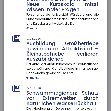
Die Hochschule Geisenheim entwickelt im Naturpark
Neue Kurzskala misst
Soonwald-Nahe eine ?Schwammregion?, die
Wissen in vier Fragen
Wasser bei Starkregen aufnimmt...
Forschende der Universität Würzburg und die
mehr...
Bundesbeauftragte für den Datenschutz haben
eine Kurzskala entwickelt, die D...
07.08.2026
mehr...
Bildungsübergänge: Soziale
Ungleichheit bleibt eine
07.08.2026
Herausforderung
Ausbildung: Großbetriebe
Bildungschancen in Deutschland hängen weiterhin
gewinnen an Attraktivität –
stark von der sozialen Herkunft ab. Besonders an
Kleinstbetriebe verlieren
Übergängen im Bildungss...
Auszubildende
mehr...
Der Anteil der Auszubildenden in Großbetrieben
steigt, während Kleinstbetriebe immer weniger
07.08.2026
Nachwuchs gewinnen. Das ers...
Homeoffice: Zufriedenheit
mehr...
hängt von der Passgenauigkeit
der Regelungen ab
07.08.2026
Hybride Arbeitsmodelle entsprechen am ehesten den
Schwammregionen: Schutz
Bedürfnissen der Beschäftigten. Weichen die
vor Extremwetter durch
tatsächlichen Homeoffice-R...
natürlichen Wasserrückhalt
mehr...
Die Hochschule Geisenheim entwickelt im