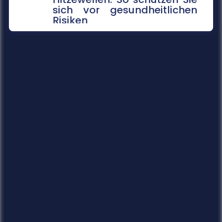
sich vor gesundheitlichen
Risiken
Extreme Temperaturen belasten den Körper
stark und können im schlimmsten Fall tödlich
enden. Das Robert Koch-Institut sc...
mehr...
14.07.2026
Gefahrenkarten in Echtzeit
Fünf Jahre nach der Flutkatastrophe im Ahrtal
arbeitet die Universität Siegen an einem
digitalen Werkzeug, das Städte un...
mehr...
14.07.2026
Soziale Medien in den Ferien
Die Sommerferien bieten Jugendlichen die
Chance, abzuschalten und neue Energie zu
tanken. Doch statt im Badesee zu entsp...
mehr...