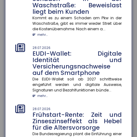
Waschstraße: Beweislast
28.07.2026
liegt beim Kunden
Fehlvorstellungen über KI: Risiko
für Bildungsungleichheit
Kommt es zu einem Schaden am Pkw in der
Waschstraße, gibt es immer wieder Streit über
Jugendliche korrigieren Fehlvorstellungen über
die Kostenübernahme. Nach einem a...
generative KI nur selten selbst ? das könnte
mehr...
bestehende Bildungsungleichh...
mehr...
28.07.2026
EUDI-Wallet: Digitale
28.07.2026
Identität und
Berufliche Mobilität: Immer
Versicherungsnachweise
mehr Beschäftigte wechseln
auf dem Smartphone
den Beruf
Die EUDI-Wallet soll ab 2027 schrittweise
Der Anteil der Beschäftigten, die innerhalb eines
eingeführt werden und digitale Ausweise,
Jahres ihren Beruf wechseln, ist zwischen 2013 und
Signaturen und Bezahlfunktionen bünde...
2024 um 13 Prozentp...
mehr...
mehr...
28.07.2026
28.07.2026
Frühstart-Rente: Zeit und
Geschlechterspezifische
Zinseszinseffekt als Hebel
Mobilität: Wie Umzüge
für die Altersvorsorge
Karrierechancen beeinflussen
Die Bundesregierung plant die Einführung einer
Paare, die umziehen, stehen oft vor der