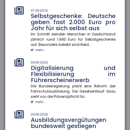
im Ausbildungsjahr 2025/26 im Schnitt um 3,9
Prozent gestiegen. In vi...
07.08.2026
mehr...
Selbstgeschenke: Deutsche
geben fast 2.000 Euro pro
04.08.2026
Jahr für sich selbst aus
Hitzeschutz als Bildungsfaktor
Im Schnitt wenden Menschen in Deutschland
Klimaanlagen zu Hause verbessern Schulerfolge ?
jährlich rund 1.993 Euro für Selbstgeschenke
aber nicht für alle. Die Verfügbarkeit von
auf. Besonders beliebt sind Kleid...
Klimaanlagen in Wohnungen be...
mehr...
mehr...
04.08.2026
04.08.2026
Digitalisierung und
Rentenzahlbeträge variieren
Flexibilisierung im
stark zwischen Bundesländern
Führerscheinerwerb
und Geschlechtern
Die Bundesregierung plant eine Reform der
Die durchschnittlichen Rentenzahlbeträge bei neu
Fahrschulausbildung. Der Gesetzentwurf dazu
zugegangenen Altersrenten betrugen 2025 für
sieht vor, die Präsenzpflicht für...
Männer 1.415 Euro und für F...
mehr...
mehr...
04.08.2026
04.08.2026
Ausbildungsvergütungen
Wirtschaftliche Lage der KMU:
bundesweit gestiegen
Umsatz und Gewinn steigen,