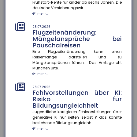
Frühstart-Rente für Kinder ab sechs Jahren. Die
Herausforderung, berufliche Kompromisse eingehen
deutsche Versicherungswir...
zu müssen. Eine aktuelle Studie...
mehr...
mehr...
28.07.2026
28.07.2026
Flugzeitenänderung:
Mehr Datensouveränität im
Mängelansprüche bei
Smart Home
Pauschalreisen
Verbraucher sollen künftig selbst entscheiden
können, welche Daten aus ihrem Smart Home sie
Eine Flugzeitenänderung kann einen
teilen. Im Rahmen des Proj...
Reisemangel darstellen und zu
Mängelansprüchen führen. Das Amtsgericht
mehr...
München urte...
mehr...
25.07.2026
Gesetzentwurf zur
Frühstartrente
28.07.2026
Fehlvorstellungen über KI:
Der Gesetzentwurf zur Frühstartrente nimmt Formen
Risiko für
an. Demnach sollen für jedes Kind vom sechsten bis
Bildungsungleichheit
zum 18. Lebensjahr...
mehr...
Jugendliche korrigieren Fehlvorstellungen über
generative KI nur selten selbst ? das könnte
bestehende Bildungsungleichh...
25.07.2026
Anzahl der Versicherungsjahre
mehr...
sagt wenig über die Rentenhöhe