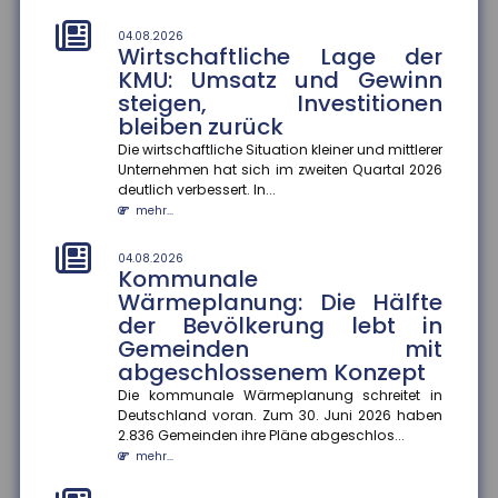
01.08.2026
Durchschnittskosten für
04.08.2026
Wirtschaftliche Lage der
Blitzschäden gestiegen
KMU: Umsatz und Gewinn
Die Zahl der Blitz- und Überspannungsschäden in
steigen, Investitionen
Deutschland ist zwar gesunken, dafür stiegen die
bleiben zurück
durchschnittlichen Sch...
mehr...
Die wirtschaftliche Situation kleiner und mittlerer
Unternehmen hat sich im zweiten Quartal 2026
deutlich verbessert. In...
01.08.2026
Kennzeichnungspflicht für KI-
mehr...
generierte Inhalte
04.08.2026
Ab dem 2. August 2026 müssen Unternehmen in
Kommunale
Deutschland KI-generierte Inhalte wie Videos, Audios,
Wärmeplanung: Die Hälfte
Bilder oder Texte als...
der Bevölkerung lebt in
mehr...
Gemeinden mit
abgeschlossenem Konzept
01.08.2026
Recht auf Ganztagsbetreuung
Die kommunale Wärmeplanung schreitet in
für Grundschulkinder
Deutschland voran. Zum 30. Juni 2026 haben
2.836 Gemeinden ihre Pläne abgeschlos...
Ab dem 1. August 2026 haben Erstklässler einen
mehr...
gesetzlichen Anspruch auf Ganztagsbetreuung.
Dieser wird schrittweise au...