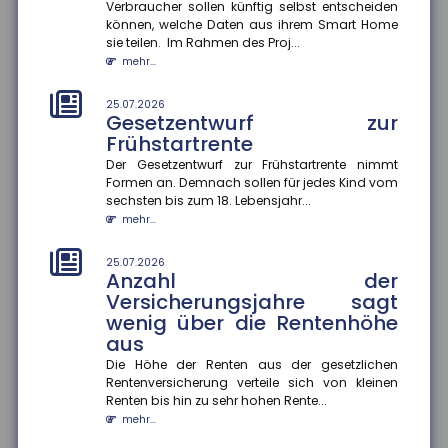
Prioritäten beim
Verbraucher sollen künftig selbst entscheiden
Versicherungsschutz setzen
können, welche Daten aus ihrem Smart Home
und regelmäßig prüfen
sie teilen. Im Rahmen des Proj...
mehr...
Ein Privathaushalt gibt im Schnitt 1.788 Euro pro Jahr
für Versicherungen aus ? ohne Lebens-, Renten-,
private Pflege- o...
25.07.2026
Gesetzentwurf zur
mehr...
Frühstartrente
25.07.2026
Der Gesetzentwurf zur Frühstartrente nimmt
Konjunkturerwartungen steigen
Formen an. Demnach sollen für jedes Kind vom
stark an
sechsten bis zum 18. Lebensjahr...
mehr...
Im Juli stieg der ZEW-Index um 15,8 Punkte an und
beträgt nun plus 26,3 Punkte. Die Einschätzung der
aktuellen konjunk...
25.07.2026
Anzahl der
mehr...
Versicherungsjahre sagt
wenig über die Rentenhöhe
21.07.2026
Zu wenig Mietangebot in
aus
Großstädten
Die Höhe der Renten aus der gesetzlichen
In vielen deutschen Großstädten ist das Angebot an
Rentenversicherung verteile sich von kleinen
Mietwohnungen seit 2022 stark zurückgegangen ? in
Renten bis hin zu sehr hohen Rente...
Hamburg sogar um 57...
mehr...
mehr...